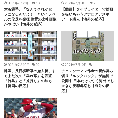
2021年7月20日
13
2021年7月20日
2
大谷選手、「なんでそれがセー
【動画】タイプライターで絵画
フになるんだよ！」というレベ
を描いちゃうアナログアスキー
ルの俊足を発揮 位置の比較画像
アート職人【海外の反応】
がやばい【海外の反応】
2021年7月19日
29
2021年7月19日
1
韓国、反日横断幕の撤去後、す
チェンソーマン作者の新作読み
ぐまた次の「垂れ幕」を設置
切り『ルックバック』が無料で
「竹島」と「虎狩り」の絵も
公開中 日本だけでなく海外でも
【韓国の反応】
大きな反響考察も【海外の反
応】