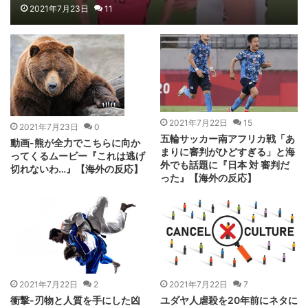
2021年7月23日
11
2021年7月22日
15
2021年7月23日
0
五輪サッカー南アフリカ戦「あ
動画-熊が全力でこちらに向か
まりに審判がひどすぎる」と海
ってくるムービー『これは逃げ
外でも話題に『日本 対 審判だ
切れないわ…』【海外の反応】
った』【海外の反応】
2021年7月22日
2
2021年7月22日
7
衝撃-刃物と人質を手にした凶
ユダヤ人虐殺を20年前にネタに