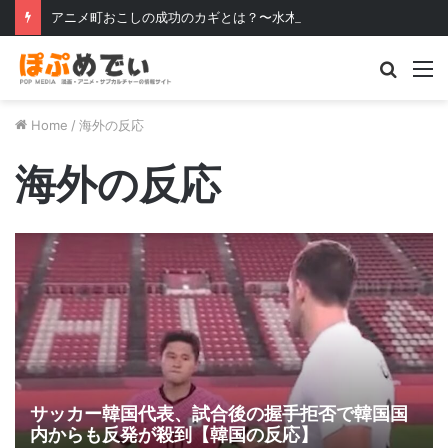
アニメ町おこしの成功のカギとは？〜水木しげるロードとらき☆すたの例を見る〜
Searc
M
for
Home
/
海外の反応
海外の反応
サッカー韓国代表、試合後の握手拒否で韓国国
内からも反発が殺到【韓国の反応】