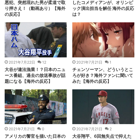
悪犯、突然現れた男が柔道で取
したコメディアンが、オリンピ
り押さえ！（動画あり）【海外
ック演出担当を解任 海外の反応
の反応】
は？
2021年7月22日
12
2021年7月21日
1
大谷が違法漁業！？日本のニュ
チェンソーマン、どういうとこ
ース番組、過去の放送事故が話
ろが好き？海外ファンに聞いて
題になる【海外の反応】
みた【海外の反応】
2021年7月21日
0
2021年7月21日
2
アメリカの警官を描いた日本の
大谷翔平、6回無失点で抑えた