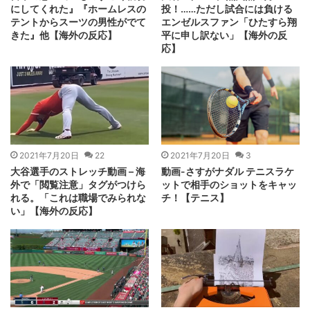
にしてくれた』『ホームレスの
投！……ただし試合には負ける
テントからスーツの男性がでて
エンゼルスファン「ひたすら翔
きた』他【海外の反応】
平に申し訳ない」【海外の反
応】
2021年7月20日
22
2021年7月20日
3
大谷選手のストレッチ動画 – 海
動画-さすがナダル テニスラケ
外で「閲覧注意」タグがつけら
ットで相手のショットをキャッ
れる。「これは職場でみられな
チ！【テニス】
い」【海外の反応】