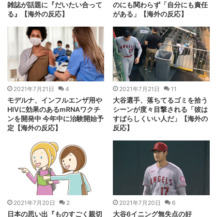
雑誌が話題に『だいたい合って
のにも関わらず「自分にも責任
る』【海外の反応】
がある」【海外の反応】
2021年7月21日
4
2021年7月21日
11
モデルナ、インフルエンザ用や
大谷選手、落ちてるゴミを拾う
HIVに効果のあるmRNAワクチ
シーンが度々目撃される「彼は
ンを開発中 今年中に治験開始予
すばらしくいい人だ」【海外の
定【海外の反応】
反応】
2021年7月20日
2
2021年7月20日
6
日本の思い出『ものすごく親切
大谷6イニング無失点の好