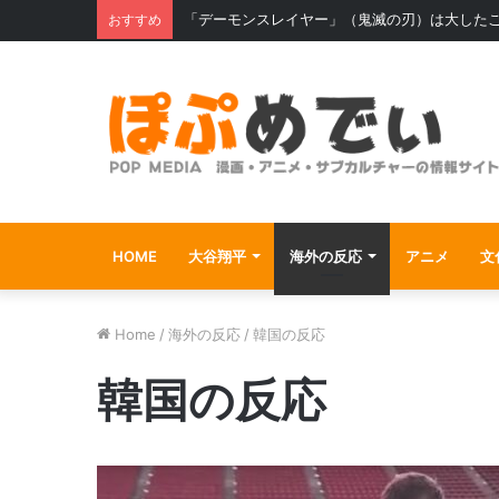
「デーモンスレイヤー」（鬼滅の刃）は大した
おすすめ
HOME
大谷翔平
海外の反応
アニメ
文
Home
/
海外の反応
/
韓国の反応
韓国の反応