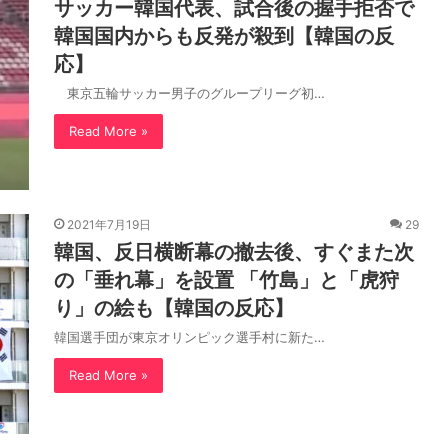
サッカー韓国代表、試合後の握手拒否で
韓国国内からも反発が殺到【韓国の反
応】
東京五輪サッカー男子のグループリーグ初…
Read More »
2021年7月19日
29
韓国、反日横断幕の撤去後、すぐまた次
の「垂れ幕」を設置 「竹島」と「虎狩
り」の絵も【韓国の反応】
韓国選手団が東京オリンピック選手村に新た…
Read More »