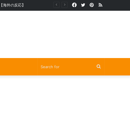
Facebook
Twitter
Pinterest
RSS
【海外の反応】
Search
for