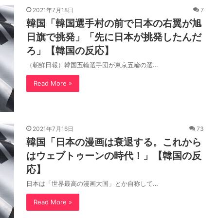
2021年7月18日
7
韓国「韓国選手村の前で日本の右翼が旭
日旗で挑発」「先に日本が挑発したんだ
ろ」【韓国の反応】
（朝鮮日報）韓国五輪選手団が東京五輪の選…
Read More »
2021年7月16日
73
韓国「日本の漫画は衰退する。これから
はウェブトゥーンの時代！」【韓国の反
応】
日本は「世界最高の漫画大国」とか自称して…
Read More »