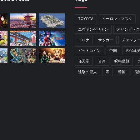
TOYOTA
イーロン・マスク
エヴァンゲリオン
オリンピック
コロナ
サッカー
チェンソ
ビットコイン
中国
久保建
任天堂
台湾
呪術廻戦
進撃の巨人
酒
韓国
鬼