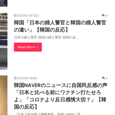
2021年7月12日
0
韓国「日本の婦人警官と韓国の婦人警官
の違い」【韓国の反応】
日本の婦人警官 韓国の婦人警官 韓国の反…
Read More »
2021年7月6日
2
韓国NAVERのニュースに自国民反感の声
「日本と比べる前にワクチン打たせろ
よ」「コロナより反日感情大切？」【韓
国の反応】
『日本人観光客は隔離免除、韓国は維持？異…