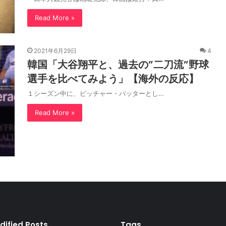
Read More »
2021年6月29日
4
韓国「大谷翔平と、過去の”二刀流”野球
選手を比べてみよう」【海外の反応】
１シーズン中に、ピッチャー・バッターとし…
Read More »
dified Posts
Tags