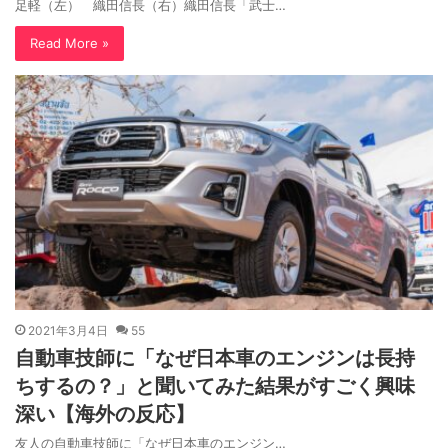
足軽（左） 織田信長（右）織田信長「武士…
Read More »
2021年3月4日
55
自動車技師に「なぜ日本車のエンジンは長持
ちするの？」と聞いてみた結果がすごく興味
深い【海外の反応】
友人の自動車技師に「なぜ日本車のエンジン…