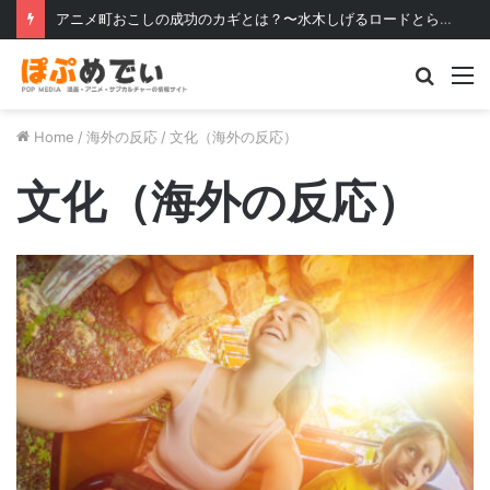
クールで素晴らしい日本のもう一つの顔
Searc
M
for
Home
/
海外の反応
/
文化（海外の反応）
文化（海外の反応）