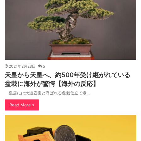
2021年2月28日
5
天皇から天皇へ、約500年受け継がれている
盆栽に海外が驚愕【海外の反応】
皇居には大道庭園と呼ばれる盆栽仕立て場…
Read More »