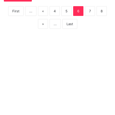
First
...
«
4
5
6
7
8
»
...
Last