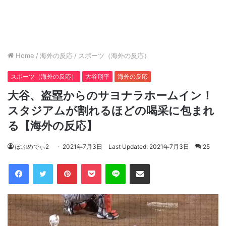
Home
/
海外の反応
/
スポーツ（海外の反応）
スポーツ（海外の反応）
大谷翔平
海外の反応
大谷、盗塁からのサヨナラホームイン！
スタジアムが割れるほどの喝采に包まれ
る【海外の反応】
ぽぷめでぃ2
2021年7月3日
Last Updated: 2021年7月3日
25
Facebook
Twitter
Pinterest
Pocket
Line
Share via Email