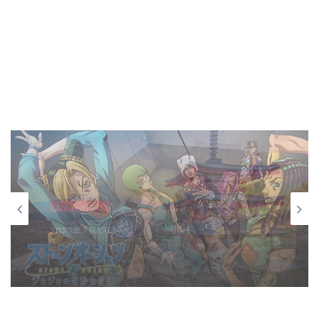
アニメ（海外の反応）
2023年2月9日
『ジョジョ』6部 徐倫役「ファイルーズあ
い」とは｜徐倫に憧れて声優になったエピ
ソードも