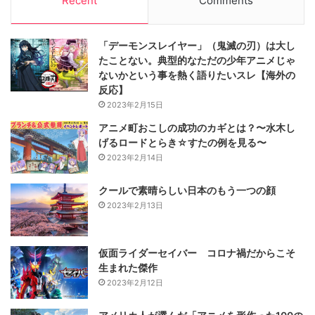
Recent
Comments
「デーモンスレイヤー」（鬼滅の刃）は大し
たことない。典型的なただの少年アニメじゃ
ないかという事を熱く語りたいスレ【海外の
反応】
2023年2月15日
アニメ町おこしの成功のカギとは？〜水木し
げるロードとらき☆すたの例を見る〜
2023年2月14日
クールで素晴らしい日本のもう一つの顔
2023年2月13日
仮面ライダーセイバー コロナ禍だからこそ
生まれた傑作
2023年2月12日