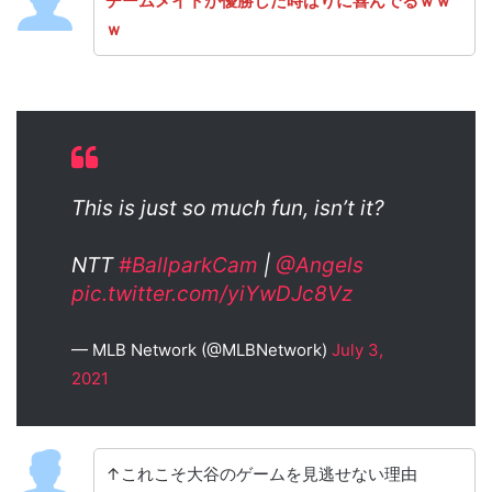
チームメイトが優勝した時ばりに喜んでるｗｗ
ｗ
This is just so much fun, isn’t it?
NTT
#BallparkCam
|
@Angels
pic.twitter.com/yiYwDJc8Vz
— MLB Network (@MLBNetwork)
July 3,
2021
↑これこそ大谷のゲームを見逃せない理由