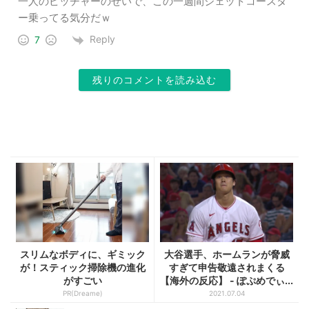
一人のピッチャーのせいで、この一週間ジェットコースタ
ー乗ってる気分だｗ
Reply
7
残りのコメントを読み込む
スリムなボディに、ギミック
大谷選手、ホームランが脅威
が！スティック掃除機の進化
すぎて申告敬遠されまくる
がすごい
【海外の反応】 - ぽぷめでぃ...
PR(Dreame)
2021.07.04