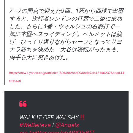
7－7の同点で迎えた9回。1死から四球で出塁
すると、次打者レンドンの打席で二盗に成功
した。さらに4番・ウォルシュの右前打で一
気に本塁へスライディング。ヘルメットは脱
げ、ひっくり返りながらセーフとなってサヨ
ナラ勝ちを決めた。大谷は寝転がったまま、
両手を天に突きあげた。
https://news.yahoo.co.jp/articles/806002bad938ade7ab431462376cead44
f811ee8
WALK IT OFF WALSHY
#WeBelieve
I
@Angels
pic.twitter.com/ebAWQIx6fT