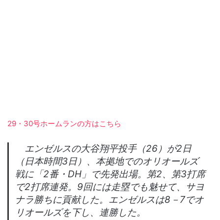
29・30号ホームランの方はこちら
エンゼルスの大谷翔平投手（26）が2日
（日本時間3日）、本拠地でのオリオールズ
戦に「2番・DH」で先発出場。第2、第3打席
で2打席連発。9回には走塁でも魅せて、サヨ
ナラ勝ちに貢献した。エンゼルスは8－7でオ
リオールズを下し、連勝した。