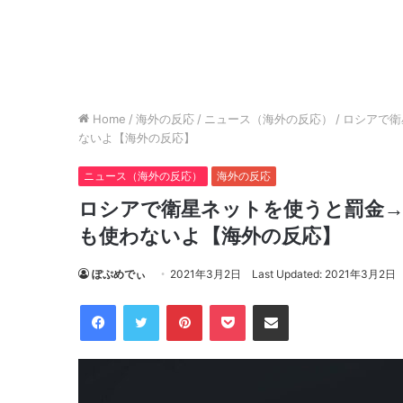
Home
/
海外の反応
/
ニュース（海外の反応）
/
ロシアで衛
ないよ【海外の反応】
ニュース（海外の反応）
海外の反応
ロシアで衛星ネットを使うと罰金→
も使わないよ【海外の反応】
ぽぷめでぃ
2021年3月2日
Last Updated: 2021年3月2日
Facebook
Twitter
Pinterest
Pocket
Share via Email