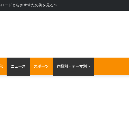
るロードとらき☆すたの例を見る〜
化
ニュース
スポーツ
作品別・テーマ別