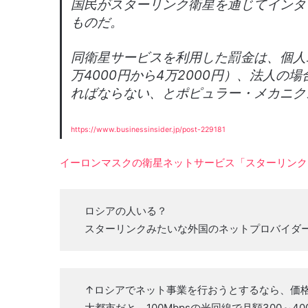
国民がスターリンク衛星を通じてインタ
ものだ。
同衛星サービスを利用した罰金は、個人
万4000円から4万2000円）、法人の
ればならない、とポピュラー・メカニクス（Po
https://www.businessinsider.jp/post-229181
イーロンマスクの衛星ネットサービス「スターリンク
ロシアの人いる？
スターリンクみたいな外国のネットプロバイダ
↑ロシアでネット事業を行おうとするなら、価
大都市だと、100Mbpsの光回線で月額300～40