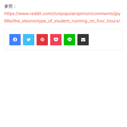
参照：
https://www.reddit.com/r/unpopularopinion/comments/jpy
66e/the_steoreotype_of_student_running_on_four_hours/
Facebook
Twitter
Pinterest
Pocket
Line
Share via Email