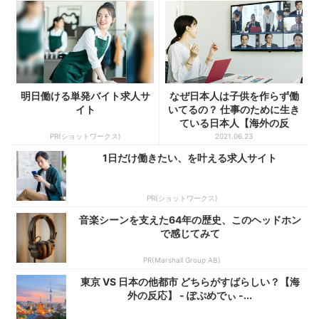
明日働ける単発バイト求人サ
なぜ日本人は子供を作らず働
イト
いてるの？ 仕事のために生き
ている日本人【海外の反
応】...
PR(ショットワークス)
2021.06.23
1日だけ働きたい、を叶える求人サイト
PR(ショットワークス)
音楽シーンを支えた64年の歴史、このヘッドホン
で感じてみて
PR(Marshall Group AB)
東京 VS 日本の他都市 どちらがすばらしい？【海
外の反応】 - ぽぷめでぃ -...