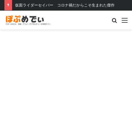
アメリカ人が選んだ「アニメを形作った100の映像」日本の作品も多数
Searc
M
for