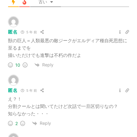
古い
匿名
5 年 前
獣の巨人＝人類最悪の敵ジークがエルディア種自死思想に
至るまでを
描いただけでも進撃は不朽の作だよ
Reply
10
匿名
5 年 前
え？！
分割クールとは聞いてたけど次話で一旦区切りなの？
知らなかった・・・
Reply
2