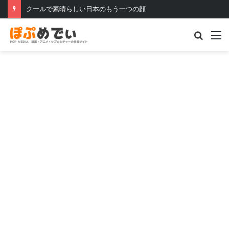
クールで素晴らしい日本のもう一つの顔
Searc
M
for