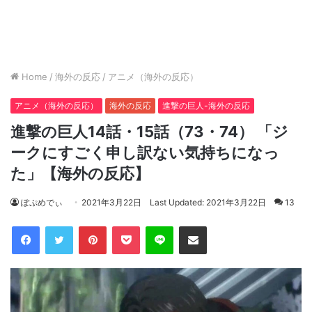
Home
/
海外の反応
/
アニメ（海外の反応）
アニメ（海外の反応）
海外の反応
進撃の巨人-海外の反応
進撃の巨人14話・15話（73・74） 「ジ
ークにすごく申し訳ない気持ちになっ
た」【海外の反応】
ぽぷめでぃ
2021年3月22日
Last Updated: 2021年3月22日
13
Facebook
Twitter
Pinterest
Pocket
Line
Share via Email