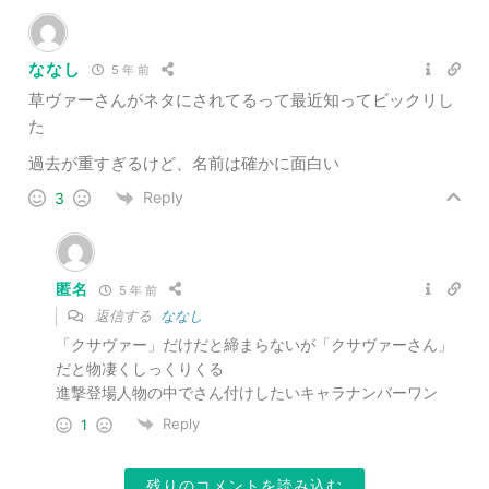
ななし
5 年 前
草ヴァーさんがネタにされてるって最近知ってビックリし
た
過去が重すぎるけど、名前は確かに面白い
Reply
3
匿名
5 年 前
返信する
ななし
「クサヴァー」だけだと締まらないが「クサヴァーさん」
だと物凄くしっくりくる
進撃登場人物の中でさん付けしたいキャラナンバーワン
Reply
1
残りのコメントを読み込む