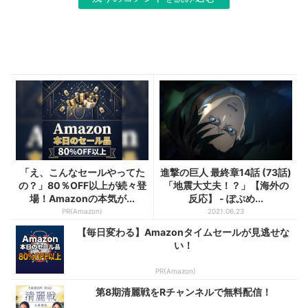
「え、こんなセールやってた
進撃の巨人 最終章14話 (73話)
の？」80％OFF以上が続々登
「地震大丈夫！？」【海外の
場！Amazonの本気が...
反応】 - ぽぷめ...
PR(Amazon)
2021.06.23
【毎日変わる】Amazonタイムセールが見逃せな
い！
PR(Amazon)
第8期清麗戦をRチャンネルで無料配信！