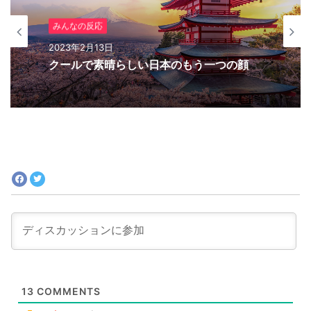
アニメ（海外の反応）
2023年2月9日
『ジョジョ』6部 徐倫役「ファイルーズあ
い」とは｜徐倫に憧れて声優になったエピ
ソードも
13
COMMENTS