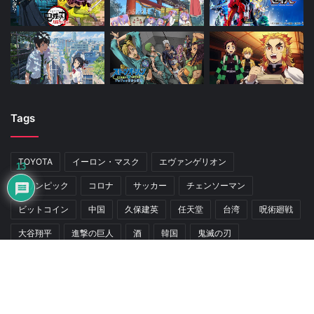
Tags
TOYOTA
イーロン・マスク
エヴァンゲリオン
13
オリンピック
コロナ
サッカー
チェンソーマン
ビットコイン
中国
久保建英
任天堂
台湾
呪術廻戦
大谷翔平
進撃の巨人
酒
韓国
鬼滅の刃
© Copyright 2026, All Rights Reserved |