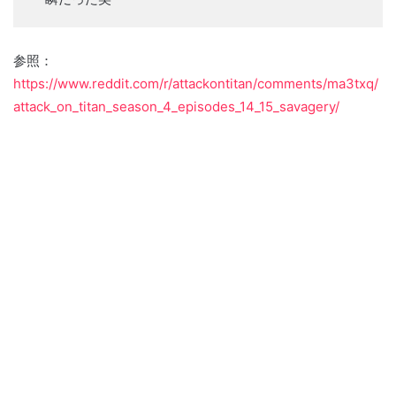
参照：
https://www.reddit.com/r/attackontitan/comments/ma3txq/
attack_on_titan_season_4_episodes_14_15_savagery/