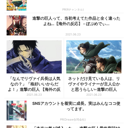
PR(Rチャンネル)
進撃の巨人って、当初考えてた作品と全く違った
よね…【海外の反応】 - ぽぷめでぃ...
2021.06.23
「なんでリヴァイ兵長は人気
ネットだけ見ている人は、リ
なの？」「格好いいからだ
ヴァイやライナーが主人公か
よ！」進撃の巨人 【海外の反
と思うらしい-進撃の巨人
応...
【海...
2021.06.23
2021.06.23
SNSアカウントを着実に成長。実はみんなココ使
ってます。
PR(Dreaw合同会社)