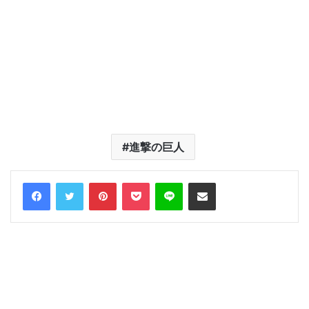
進撃の巨人
Facebook
Twitter
Pinterest
Pocket
Line
Share via Email