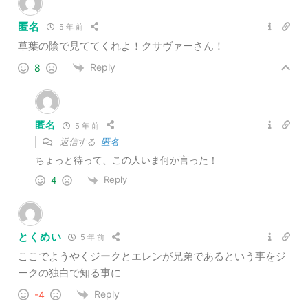
匿名
5 年 前
草葉の陰で見ててくれよ！クサヴァーさん！
Reply
8
匿名
5 年 前
返信する
匿名
ちょっと待って、この人いま何か言った！
Reply
4
とくめい
5 年 前
ここでようやくジークとエレンが兄弟であるという事をジ
ークの独白で知る事に
Reply
-4