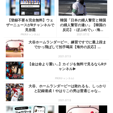
【登録不要＆完全無料】ウェ
韓国「日本の婦人警官と韓国
ザーニュースがRチャンネルで
の婦人警官の違い」【韓国の
見放題
反応】 - ぽぷめでぃ -海...
PR(Rチャンネル)
2021.07.12
大谷ホームランダービー、練習ですでに最上段ま
でかっ飛ばして拍手喝采【海外の反応】...
2021.07.13
【金は命より重い…】カイジを無料で見るならRチ
ャンネル▶︎
PR(Rチャンネル)
大谷、ホームランダービーは敗れるも、しっかり
と記録達成！やはりこの男は普通じゃな...
2021.07.13