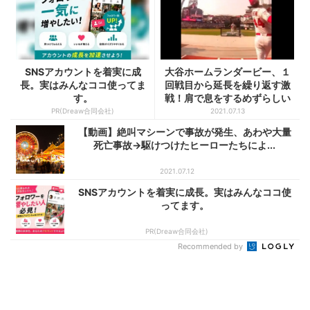
SNSアカウントを着実に成
大谷ホームランダービー、１
長。実はみんなココ使ってま
回戦目から延長を繰り返す激
す。
戦！肩で息をするめずらしい
大...
PR(Dreaw合同会社)
2021.07.13
【動画】絶叫マシーンで事故が発生、あわや大量
死亡事故→駆けつけたヒーローたちによ...
2021.07.12
SNSアカウントを着実に成長。実はみんなココ使
ってます。
PR(Dreaw合同会社)
Recommended by