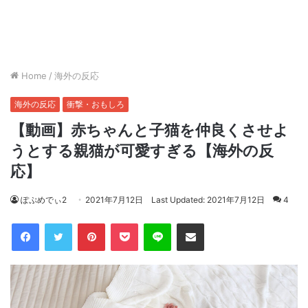
Home
/
海外の反応
海外の反応
衝撃・おもしろ
【動画】赤ちゃんと子猫を仲良くさせよ
うとする親猫が可愛すぎる【海外の反
応】
ぽぷめでぃ2
2021年7月12日
Last Updated: 2021年7月12日
4
Facebook
Twitter
Pinterest
Pocket
Line
Share via Email