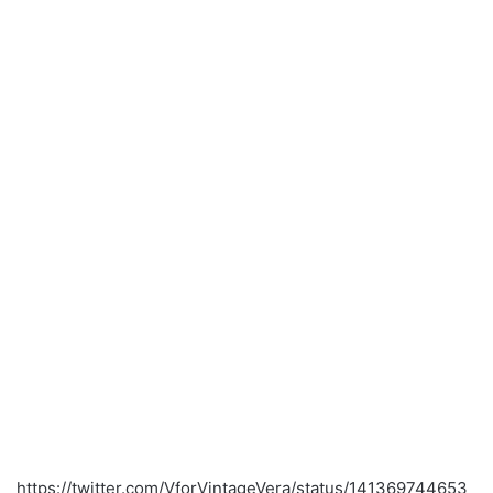
https://twitter.com/VforVintageVera/status/141369744653