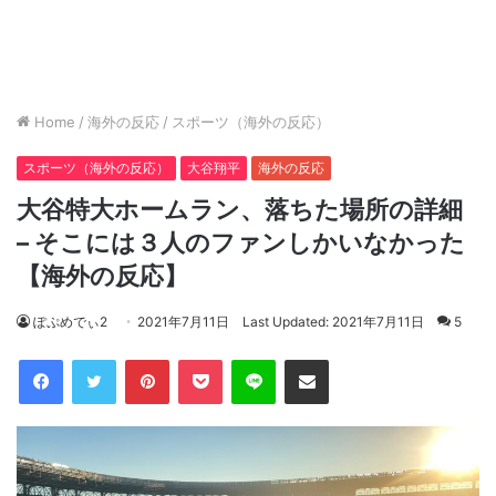
Home
/
海外の反応
/
スポーツ（海外の反応）
スポーツ（海外の反応）
大谷翔平
海外の反応
大谷特大ホームラン、落ちた場所の詳細
– そこには３人のファンしかいなかった
【海外の反応】
ぽぷめでぃ2
2021年7月11日
Last Updated: 2021年7月11日
5
Facebook
Twitter
Pinterest
Pocket
Line
Share via Email