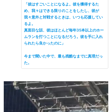
「彼はすごいことになるよ。彼を獲得するた
め、我々はできる限りのことをしたし、彼が
我々意外と対戦するときは、いつも応援してい
るよ。
真面目な話、彼はほとんど毎年35本以上のホー
ムランを打つことになるだろう。彼を手に入れ
られたら良かったのに」
今まで聞いた中で、最も残酷なまでに真理だっ
た。