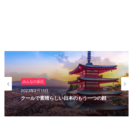
アニメ（海外の反応）
2023年2月9日
『ジョジョ』6部 徐倫役「ファイルーズあ
みんなの反応
い」とは｜徐倫に憧れて声優になったエピ
2023年2月13日
ソードも