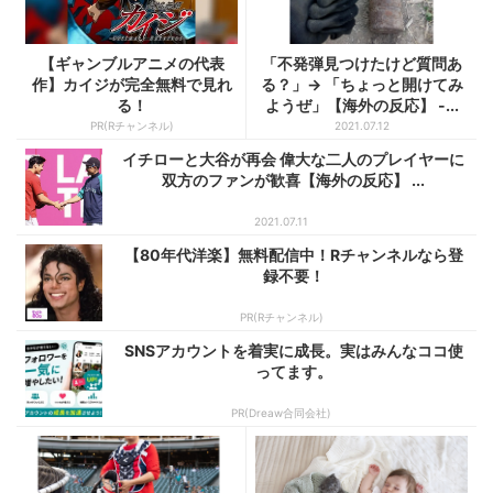
【ギャンブルアニメの代表
「不発弾見つけたけど質問あ
作】カイジが完全無料で見れ
る？」→ 「ちょっと開けてみ
る！
ようぜ」【海外の反応】 -...
PR(Rチャンネル)
2021.07.12
イチローと大谷が再会 偉大な二人のプレイヤーに
双方のファンが歓喜【海外の反応】 ...
2021.07.11
【80年代洋楽】無料配信中！Rチャンネルなら登
録不要！
PR(Rチャンネル)
SNSアカウントを着実に成長。実はみんなココ使
ってます。
PR(Dreaw合同会社)