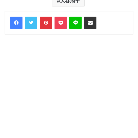
大谷翔平
Facebook
Twitter
Pinterest
Pocket
Line
Share via Email