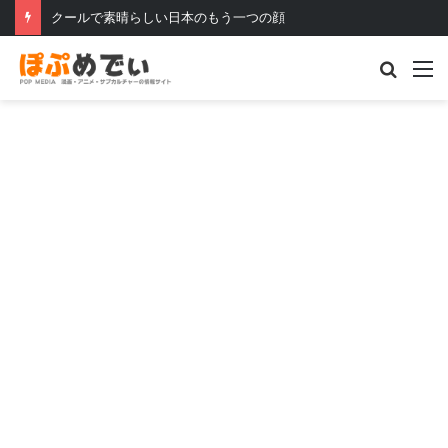
クールで素晴らしい日本のもう一つの顔
Searc
M
for