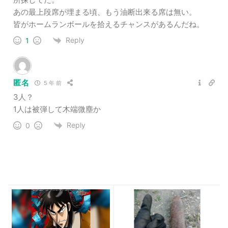
あの最上段席が埋まる頃、もう油断出来る席は無い。
皆がホームランボールを拾えるチャンスがあるんだね。
Reply
1
匿名
5 年 前
3人？
1人は被弾して木端微塵か
Reply
0