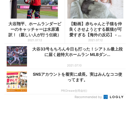
大谷翔平、ホームランダービ
【動画】赤ちゃんと子猫を仲
ーのキャッチャーは水原通
良くさせようとする親猫が可
訳！（親しい人が行う伝統）
愛すぎる【海外の反応】 - ...
【海...
2021.07.12
2021.07.12
大谷33号もちろん今日も打った！シアトル最上段
に届く超特大ホームラン MLBダン...
2021.07.10
SNSアカウントを着実に成長。実はみんなココ使
ってます。
PR(Dreaw合同会社)
Recommended by