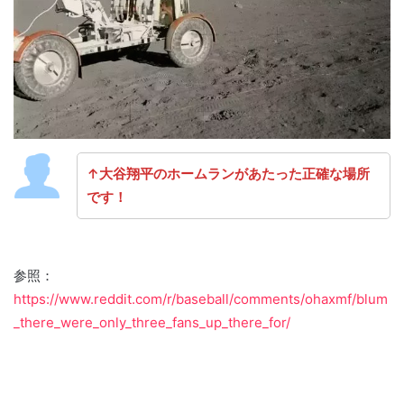
↑大谷翔平のホームランがあたった正確な場所
です！
参照：
https://www.reddit.com/r/baseball/comments/ohaxmf/blum
_there_were_only_three_fans_up_there_for/