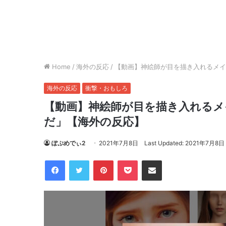
Home
/
海外の反応
/
【動画】神絵師が目を描き入れるメイ
海外の反応
衝撃・おもしろ
【動画】神絵師が目を描き入れる
だ」【海外の反応】
ぽぷめでぃ2
2021年7月8日
Last Updated: 2021年7月8日
Facebook
Twitter
Pinterest
Pocket
Share via Email