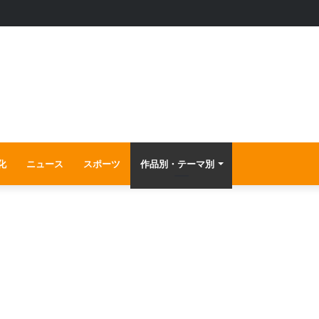
るロードとらき☆すたの例を見る〜
化
ニュース
スポーツ
作品別・テーマ別