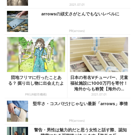
2021.07.01
arrowsの頑丈さがとんでもないレベルに
PR(arrows)
団地フリマに行ったことあ
日本の有名Vチューバー、児童
る？ 掘り出し物に出会えたよ
福祉施設に1000万円を寄付！
海外からも称賛【海外の...
PR(UR都市機構)
2021.07.01
堅牢さ・コスパだけじゃない最新「arrows」事情
PR(arrows)
警告・男性は魅力的だと思う女性と話す際、認知