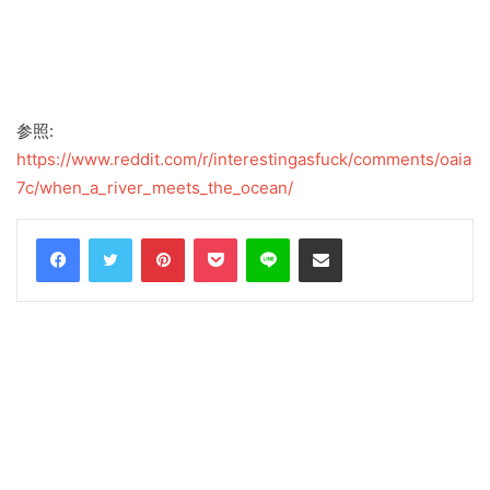
参照:
https://www.reddit.com/r/interestingasfuck/comments/oaia
7c/when_a_river_meets_the_ocean/
Facebook
Twitter
Pinterest
Pocket
Line
Share via Email