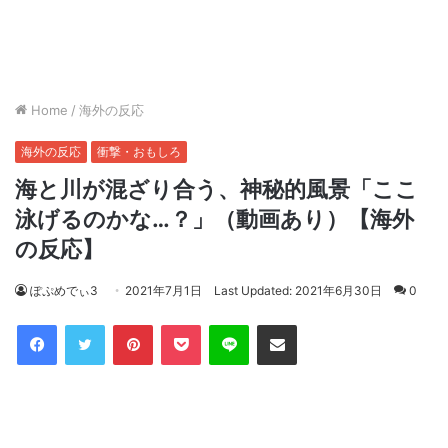
Home
/
海外の反応
海外の反応
衝撃・おもしろ
海と川が混ざり合う、神秘的風景「ここ
泳げるのかな…？」（動画あり）【海外
の反応】
ぽぷめでぃ3
2021年7月1日
Last Updated: 2021年6月30日
0
Facebook
Twitter
Pinterest
Pocket
Line
Share via Email