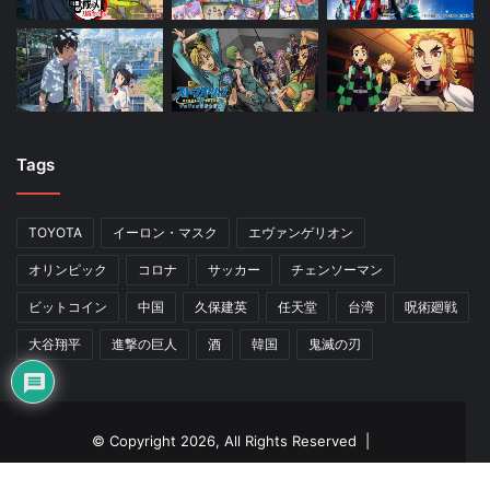
Tags
TOYOTA
イーロン・マスク
エヴァンゲリオン
オリンピック
コロナ
サッカー
チェンソーマン
ビットコイン
中国
久保建英
任天堂
台湾
呪術廻戦
大谷翔平
進撃の巨人
酒
韓国
鬼滅の刃
© Copyright 2026, All Rights Reserved |
HOME
サイト利用規約
プライバシーポリシー