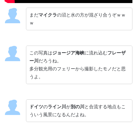
まだ
マイクラ
の沼と水の方が混ざり合うぞｗｗ
ｗ
この写真は
ジョージア海峡
に流れ込む
フレーザ
ー川
だろうね。
多分観光用のフェリーから撮影したモノだと思
うよ。
ドイツ
の
ライン川
が
別の川
と合流する地点もこ
ういう風景になるんだよね。