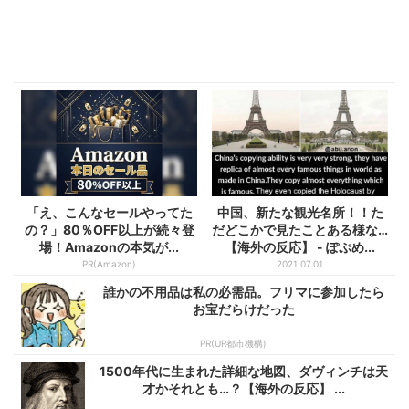
「え、こんなセールやってた
中国、新たな観光名所！！た
の？」80％OFF以上が続々登
だどこかで見たことある様な…
場！Amazonの本気が...
【海外の反応】 - ぽぷめ...
PR(Amazon)
2021.07.01
誰かの不用品は私の必需品。フリマに参加したら
お宝だらけだった
PR(UR都市機構)
1500年代に生まれた詳細な地図、ダヴィンチは天
才かそれとも…？【海外の反応】 ...