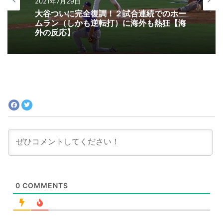
スポーツ（海外の反応）
2021年7月28日
2021年7月29日
卓球金メダルの水谷・伊藤ペア、あまりの
ドラマティックな勝利に海外からも興奮の
声があがる【海外の反応】
大谷ついに完全復調！２試合連続でのホー
ムラン（しかも逆転打）に海外も熱狂【海
外の反応】
0
COMMENTS