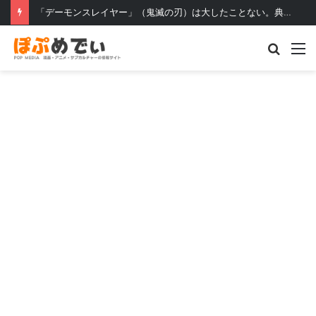
アニメ町おこしの成功のカギとは？〜水木しげるロードとらき☆すたの例を見る〜
Searc
M
for