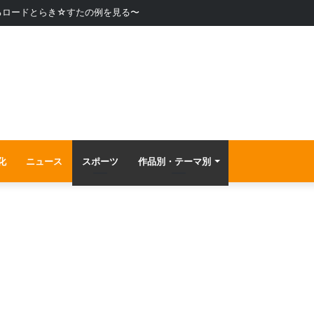
るロードとらき☆すたの例を見る〜
化
ニュース
スポーツ
作品別・テーマ別