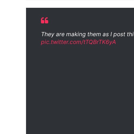
They are making them as I post this
pic.twitter.com/tTQBrTK6yA