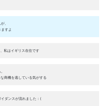
んが、
きますよ
ん、私はイギリス在住です
る。
きな商機を逃している気がする
イダンスが流れました：(