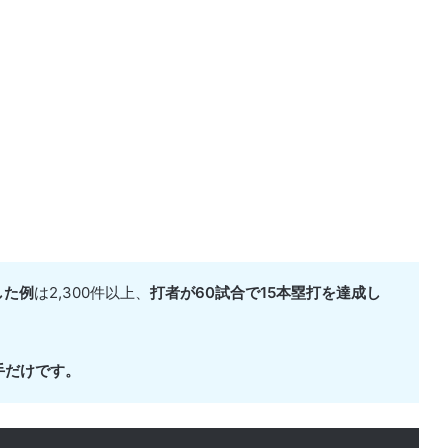
した例
は2,300件以上、
打者が60試合で15本塁打を達成し
手だけです。