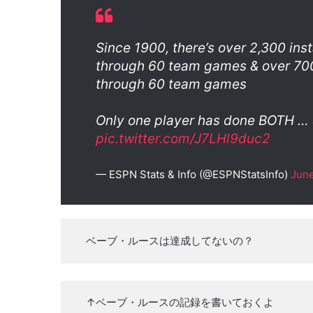
Since 1900, there’s over 2,300 inst
through 60 team games & over 700 
through 60 team games
Only one player has done BOTH … 
pic.twitter.com/J7LHl9duc2
— ESPN Stats & Info (@ESPNStatsInfo)
June
ベーブ・ルースは達成してないの？
↑ベーブ・ルースの記録を書いておくよ