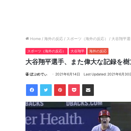
Home
/
海外の反応
/
スポーツ（海外の反応）
/
大谷翔平選
スポーツ（海外の反応）
大谷翔平
海外の反応
大谷翔平選手、また偉大な記録を樹立
ぽぷめでぃ
2021年6月14日
Last Updated: 2021年6月30
Facebook
Twitter
Pinterest
Pocket
Share via Email