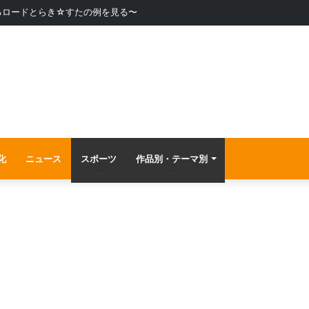
るロードとらき☆すたの例を見る〜
化
ニュース
スポーツ
作品別・テーマ別