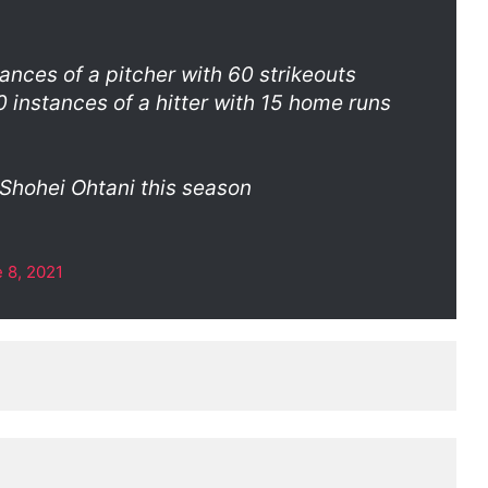
ances of a pitcher with 60 strikeouts
instances of a hitter with 15 home runs
Shohei Ohtani this season
 8, 2021