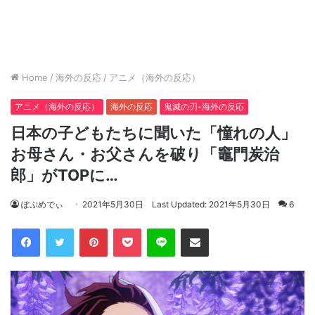
Home
/
海外の反応
/
アニメ（海外の反応）
アニメ（海外の反応）
海外の反応
鬼滅の刃-海外の反応
日本の子どもたちに聞いた「憧れの人」
お母さん・お父さんを破り「竈門炭治
郎」がTOPに…
ぽぷめでぃ
2021年5月30日
Last Updated: 2021年5月30日
6
Facebook
Twitter
Pinterest
Pocket
Line
Share via Email