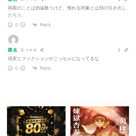
両親のことは勿論敬うけど、憧れる対象とは別の引き出し
だろう。
Reply
0
匿名
5 年 前
現実とフィクションがごっちゃになってるな
Reply
0