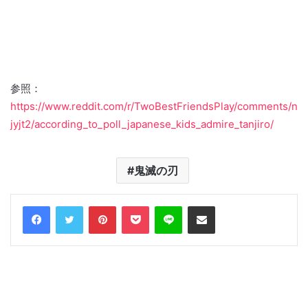
参照：
https://www.reddit.com/r/TwoBestFriendsPlay/comments/n
jyjt2/according_to_poll_japanese_kids_admire_tanjiro/
鬼滅の刃
Facebook
Twitter
Pinterest
Pocket
Line
Share via Email