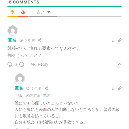
6
COMMENTS
古い
匿名
5 年 前
純粋やが、憧れる要素ってなんぞや。
強そうってこと？
Reply
0
匿名
5 年 前
返信する
匿名
誰にでも心優しいところじゃない？
人にも鬼にも表面のみで判断しないところとか。普通の敵
にも敬意を払っているし。
自分も親より炭治郎の方が尊敬できる。