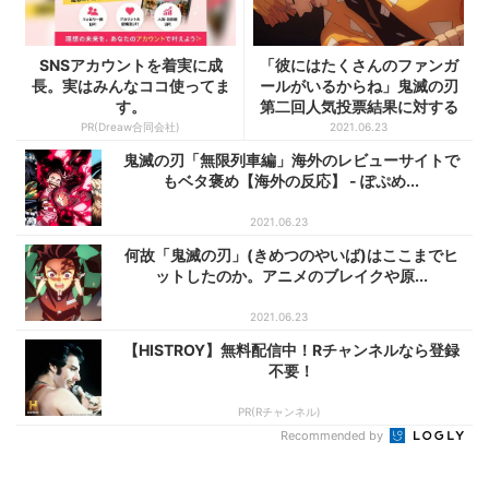
SNSアカウントを着実に成
「彼にはたくさんのファンガ
長。実はみんなココ使ってま
ールがいるからね」鬼滅の刃
す。
第二回人気投票結果に対する
海...
PR(Dreaw合同会社)
2021.06.23
鬼滅の刃「無限列車編」海外のレビューサイトで
もベタ褒め【海外の反応】 - ぽぷめ...
2021.06.23
何故「鬼滅の刃」(きめつのやいば)はここまでヒ
ットしたのか。アニメのブレイクや原...
2021.06.23
【HISTROY】無料配信中！Rチャンネルなら登録
不要！
PR(Rチャンネル)
Recommended by