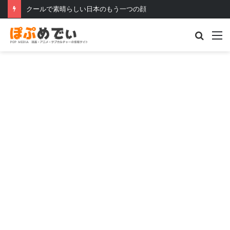
クールで素晴らしい日本のもう一つの顔
Searc
M
for