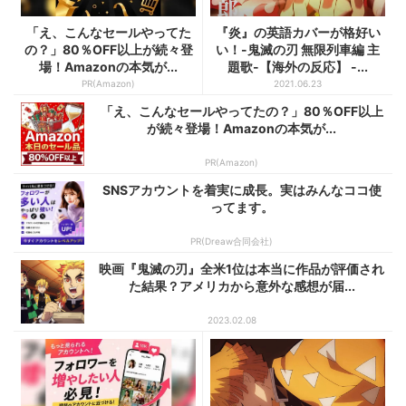
「え、こんなセールやってた
『炎』の英語カバーが格好い
の？」80％OFF以上が続々登
い！-鬼滅の刃 無限列車編 主
場！Amazonの本気が...
題歌-【海外の反応】 -...
PR(Amazon)
2021.06.23
「え、こんなセールやってたの？」80％OFF以上
が続々登場！Amazonの本気が...
PR(Amazon)
SNSアカウントを着実に成長。実はみんなココ使
ってます。
PR(Dreaw合同会社)
映画『鬼滅の刃』全米1位は本当に作品が評価され
た結果？アメリカから意外な感想が届...
2023.02.08