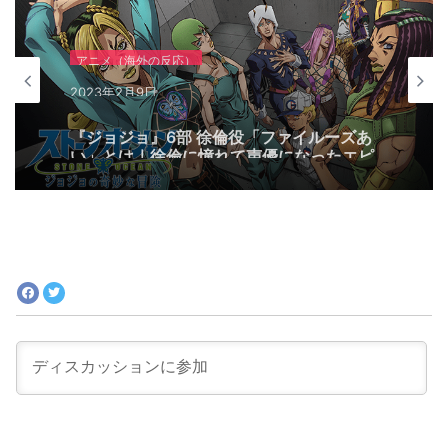
アニメ（海外の反応）
2023年2月9日
『ジョジョ』6部 徐倫役「ファイルーズあ
い」とは｜徐倫に憧れて声優になったエピ
ソードも