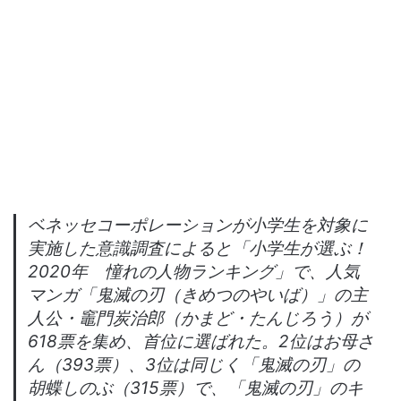
ベネッセコーポレーションが小学生を対象に
実施した意識調査によると「小学生が選ぶ！
2020年 憧れの人物ランキング」で、人気
マンガ「鬼滅の刃（きめつのやいば）」の主
人公・竈門炭治郎（かまど・たんじろう）が
618票を集め、首位に選ばれた。2位はお母さ
ん（393票）、3位は同じく「鬼滅の刃」の
胡蝶しのぶ（315票）で、「鬼滅の刃」のキ