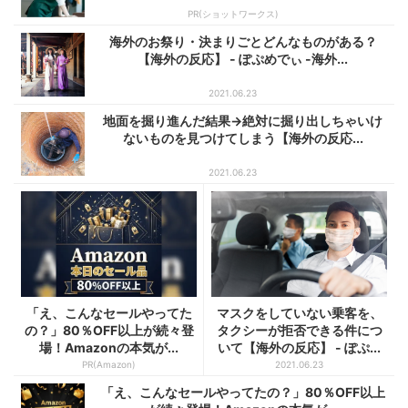
PR(ショットワークス)
海外のお祭り・決まりごとどんなものがある？
【海外の反応】 - ぽぷめでぃ -海外...
2021.06.23
地面を掘り進んだ結果→絶対に掘り出しちゃいけ
ないものを見つけてしまう【海外の反応...
2021.06.23
「え、こんなセールやってた
マスクをしていない乗客を、
の？」80％OFF以上が続々登
タクシーが拒否できる件につ
場！Amazonの本気が...
いて【海外の反応】 - ぽぷ...
PR(Amazon)
2021.06.23
「え、こんなセールやってたの？」80％OFF以上