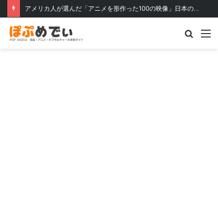
アメリカ人が選んだ「アニメを形作った100の映像」日本の作品も多数
Searc
M
for