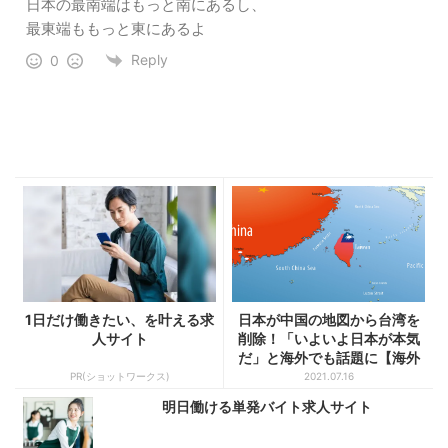
日本の最南端はもっと南にあるし、
最東端ももっと東にあるよ
Reply
0
1日だけ働きたい、を叶える求
日本が中国の地図から台湾を
人サイト
削除！「いよいよ日本が本気
だ」と海外でも話題に【海外
の...
PR(ショットワークス)
2021.07.16
明日働ける単発バイト求人サイト