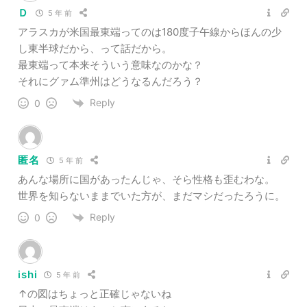
Ｄ
5 年 前
アラスカが米国最東端ってのは180度子午線からほんの少
し東半球だから、って話だから。
最東端って本来そういう意味なのかな？
それにグァム準州はどうなるんだろう？
Reply
0
匿名
5 年 前
あんな場所に国があったんじゃ、そら性格も歪むわな。
世界を知らないままでいた方が、まだマシだったろうに。
Reply
0
ishi
5 年 前
↑の図はちょっと正確じゃないね