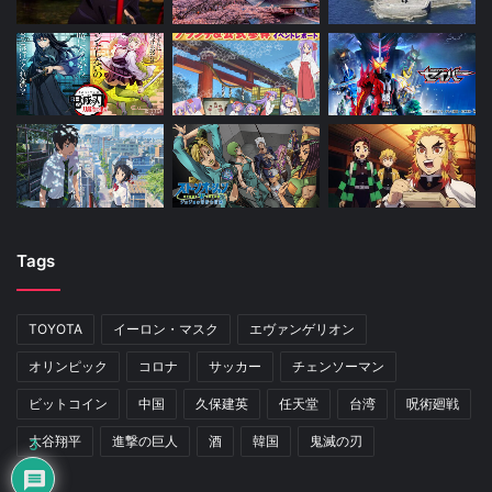
Tags
TOYOTA
イーロン・マスク
エヴァンゲリオン
オリンピック
コロナ
サッカー
チェンソーマン
ビットコイン
中国
久保建英
任天堂
台湾
呪術廻戦
大谷翔平
進撃の巨人
酒
韓国
鬼滅の刃
3