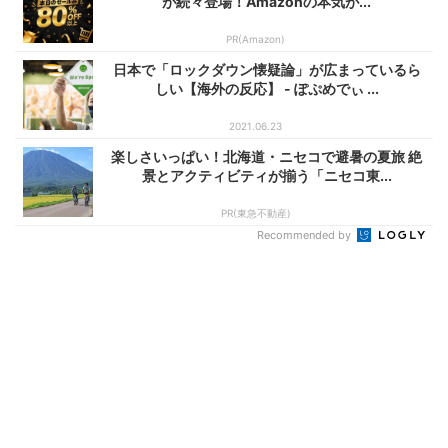
が続々登場！Amazonの本気が...
PR(Amazon)
日本で「ロックダウン懐疑論」が広まっているら
しい【海外の反応】 - ぽぷめでぃ ...
2021.06.23
楽しさいっぱい！北海道・ニセコで避暑の夏旅 絶
景とアクティビティが揃う「ニセコ東...
PR(東急不動産)
Recommended by