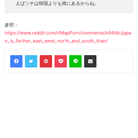
えばソチは韓国よりも南にあるからね。
参照：
https://www.reddit.com/r/MapPorn/comments/n94l6c/japa
n_is_farther_east_west_north_and_south_than/
Facebook
Twitter
Pinterest
Pocket
Line
Share via Email