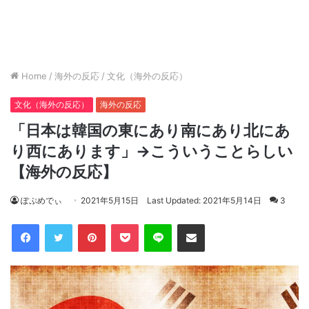
Home
/
海外の反応
/
文化（海外の反応）
文化（海外の反応）
海外の反応
「日本は韓国の東にあり南にあり北にあ
り西にあります」→こういうことらしい
【海外の反応】
ぽぷめでぃ
2021年5月15日
Last Updated: 2021年5月14日
3
Facebook
Twitter
Pinterest
Pocket
Line
Share via Email