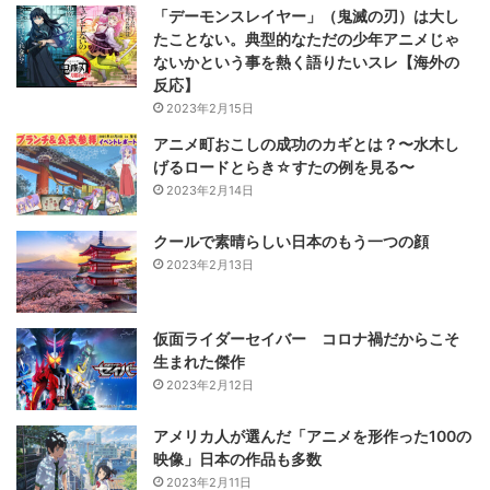
「デーモンスレイヤー」（鬼滅の刃）は大し
たことない。典型的なただの少年アニメじゃ
ないかという事を熱く語りたいスレ【海外の
反応】
2023年2月15日
アニメ町おこしの成功のカギとは？〜水木し
げるロードとらき☆すたの例を見る〜
2023年2月14日
クールで素晴らしい日本のもう一つの顔
2023年2月13日
仮面ライダーセイバー コロナ禍だからこそ
生まれた傑作
2023年2月12日
アメリカ人が選んだ「アニメを形作った100の
映像」日本の作品も多数
2023年2月11日