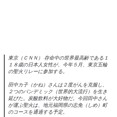
東京（ＣＮＮ） 存命中の世界最高齢である１
１８歳の日本人女性が、今年５月、東京五輪
の聖火リレーに参加する。
田中カ子（かね）さんは２度がんを克服し、
２つのパンデミック（世界的大流行）を生き
延びた。炭酸飲料が大好物だ。今回田中さん
が運ぶ聖火は、地元福岡県の志免（しめ）町
のコースを通過する予定。