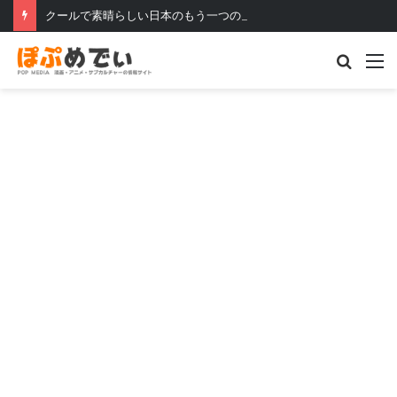
クールで素晴らしい日本のもう一つの顔
Searc
M
for