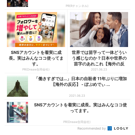
PR(Rチャンネル)
SNSアカウントを着実に成
世界では苗字って一体どうい
長。実はみんなココ使ってま
う感じなのか？日本や世界の
す。
苗字のあれこれ【海外の反
応】...
PR(Dreaw合同会社)
2021.06.23
「働きすぎでは…」日本の自殺者 11年ぶりに増加
【海外の反応】 - ぽぷめでぃ ...
2021.06.23
SNSアカウントを着実に成長。実はみんなココ使
ってます。
PR(Dreaw合同会社)
Recommended by