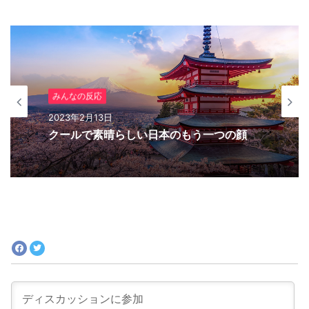
アニメ（海外の反応）
2023年2月9日
みんなの反応
『ジョジョ』6部 徐倫役「ファイルーズあ
2023年2月13日
い」とは｜徐倫に憧れて声優になったエピ
ソードも
クールで素晴らしい日本のもう一つの顔