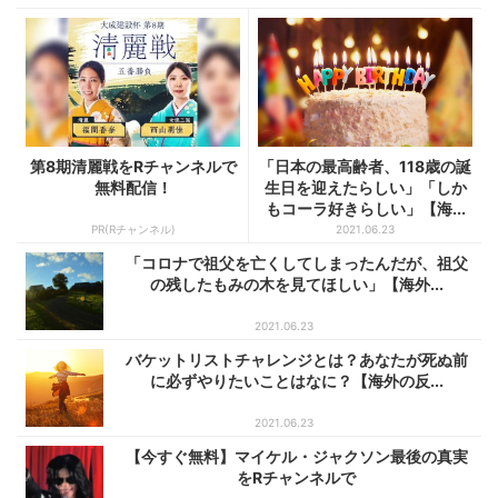
第8期清麗戦をRチャンネルで
「日本の最高齢者、118歳の誕
無料配信！
生日を迎えたらしい」「しか
もコーラ好きらしい」【海...
PR(Rチャンネル)
2021.06.23
「コロナで祖父を亡くしてしまったんだが、祖父
の残したもみの木を見てほしい」【海外...
2021.06.23
バケットリストチャレンジとは？あなたが死ぬ前
に必ずやりたいことはなに？【海外の反...
2021.06.23
【今すぐ無料】マイケル・ジャクソン最後の真実
をRチャンネルで