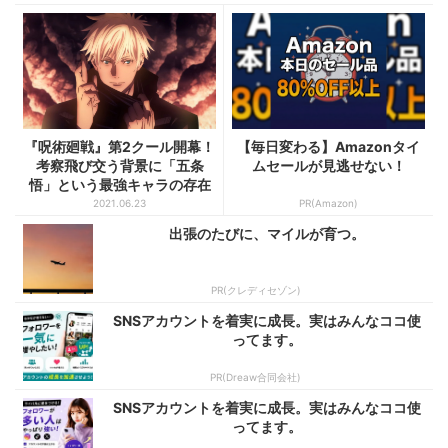
『呪術廻戦』第2クール開幕！
【毎日変わる】Amazonタイ
考察飛び交う背景に「五条
ムセールが見逃せない！
悟」という最強キャラの存在
...
2021.06.23
PR(Amazon)
出張のたびに、マイルが育つ。
PR(クレディセゾン)
SNSアカウントを着実に成長。実はみんなココ使
ってます。
PR(Dreaw合同会社)
SNSアカウントを着実に成長。実はみんなココ使
ってます。