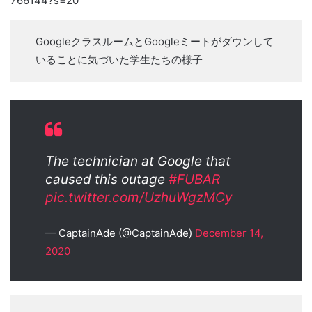
766144?s=20
GoogleクラスルームとGoogleミートがダウンして
いることに気づいた学生たちの様子
The technician at Google that
caused this outage
#FUBAR
pic.twitter.com/UzhuWgzMCy
— CaptainAde (@CaptainAde)
December 14,
2020