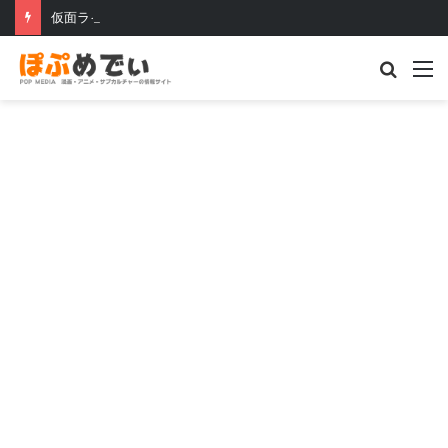
仮面ライダーセイバー コロナ禍だからこそ生まれた傑作
Searc
M
for