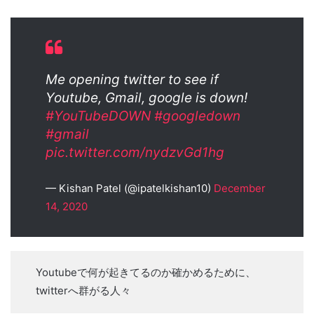
Me opening twitter to see if
Youtube, Gmail, google is down!
#YouTubeDOWN
#googledown
#gmail
pic.twitter.com/nydzvGd1hg
— Kishan Patel (@ipatelkishan10)
December
14, 2020
Youtubeで何が起きてるのか確かめるために、
twitterへ群がる人々