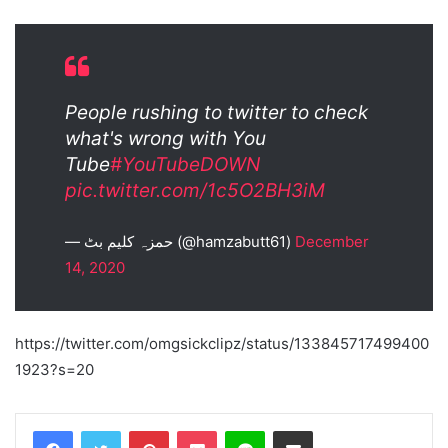
People rushing to twitter to check
what's wrong with You
Tube
#YouTubeDOWN
pic.twitter.com/1c5O2BH3iM
— حمزہ کلیم بٹ (@hamzabutt61)
December
14, 2020
https://twitter.com/omgsickclipz/status/133845717499400
1923?s=20
Facebook
Twitter
Pinterest
Pocket
Line
Share via Email