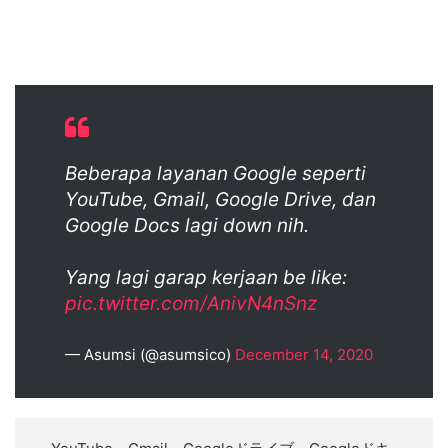
Beberapa layanan Google seperti
YouTube, Gmail, Google Drive, dan
Google Docs lagi down nih.
Yang lagi garap kerjaan be like:
pic.twitter.com/AnivN4nSnz
— Asumsi (@asumsico)
December 14, 2020