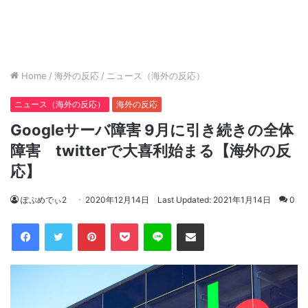
Home
/
海外の反応
/
ニュース（海外の反応）
ニュース（海外の反応）
海外の反応
Googleサーバ障害 9月に引き続きの全体
障害 twitterで大喜利始まる【海外の反
応】
ぽぷめでぃ2
2020年12月14日
Last Updated: 2021年1月14日
0
Facebook
Twitter
Pinterest
Pocket
Line
Share via Email