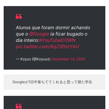
Alunos que foram dormir achando
que o
@Google
ia ficar bugado o
dia inteiro:
#YouTubeDOWN
pic.twitter.com/6qZSfHzYAU
— Kzyuz (@Kzyuuz)
December 14, 2020
Googleが1日中落ちててくれると思って寝た学生