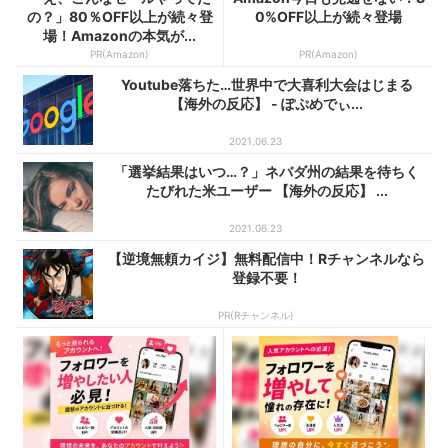
の？」80％OFF以上が続々登
0%OFF以上が続々登場
場！Amazonの本気が...
PR(Amazon)
PR(Amazon)
Youtube落ちた…世界中で大喜利大会はじまる
【海外の反応】 - ぽぷめでぃ...
2021.06.23
「選挙結果はいつ…？」ネバダ州の結果を待ちく
たびれた米ユーザー 【海外の反応】 ...
2021.06.23
【逆境無頼カイジ】無料配信中！Rチャンネルなら
登録不要！
PR(Rチャンネル)