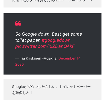
So Google down. Best get some
toilet paper.
#googledown
pic.twitter.com/luZDanOAkF
— Tia Kiiskinen (@tiakiis)
December 14,
2020
Googleがダウンしたらしい。トイレットペーパー
を確保しろ！