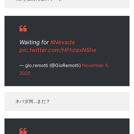
Waiting for
#Nevada
pic.twitter.com/HFhzaxNShe
— gio.remotti (@GioRemotti)
November 5,
2020
ネバダ州…まだ？