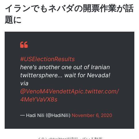
イランでもネバダの開票作業が話
題に
#USElectionResults
here's another one out of Iranian
twittersphere… wait for Nevada!
via
@VenoM4VendettA
pic.twitter.com/
4MeYVaVX8s
— Hadi Nili (@HadiNili)
November 6, 2020