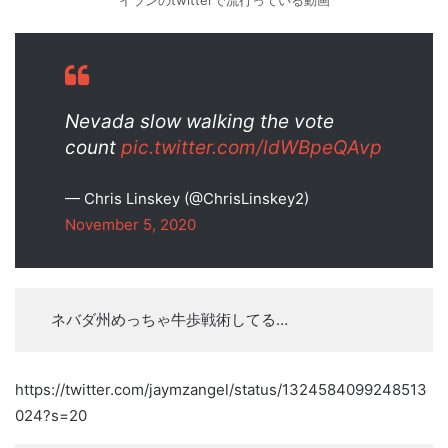
イランのtwitterで流行っている動画
Nevada slow walking the vote
count
pic.twitter.com/ldWBpeQAvp
— Chris Linskey (@ChrisLinskey2)
November 5, 2020
ネバダ州めっちゃ牛歩戦術してる…
https://twitter.com/jaymzangel/status/1324584099248513
024?s=20