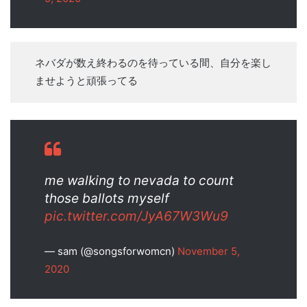
ネバダが数え終わるのを待っている間、自分を楽し
ませようと頑張ってる
me walking to nevada to count
those ballots myself
pic.twitter.com/JyA67W3Wu9
— sam (@songsforwomcn)
November 5,
2020