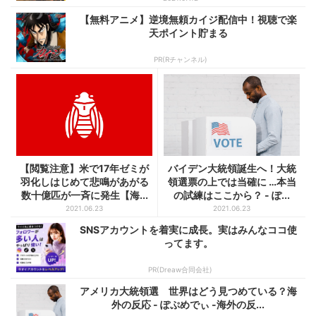
【無料アニメ】逆境無頼カイジ配信中！視聴で楽
天ポイント貯まる
PR(Rチャンネル)
【閲覧注意】米で17年ゼミが
バイデン大統領誕生へ！大統
羽化しはじめて悲鳴があがる
領選票の上では当確に …本当
数十億匹が一斉に発生【海...
の試練はここから？ - ぽ...
2021.06.23
2021.06.23
SNSアカウントを着実に成長。実はみんなココ使
ってます。
PR(Dreaw合同会社)
アメリカ大統領選 世界はどう見つめている？海
外の反応 - ぽぷめでぃ -海外の反...