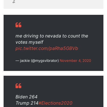
よ
me driving to nevada to count the
votes myself
pic.twitter.com/paRha5GBVb
— jackie (@mygsvibrator)
November 4, 2020
Biden 264
Trump 214
#Elections2020