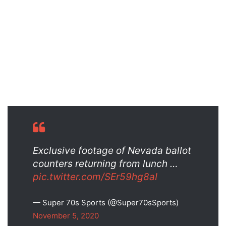
Exclusive footage of Nevada ballot
counters returning from lunch …
pic.twitter.com/SEr59hg8aI
— Super 70s Sports (@Super70sSports)
November 5, 2020