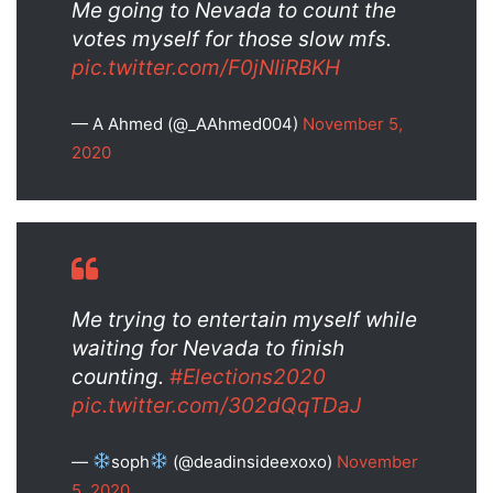
Me going to Nevada to count the
votes myself for those slow mfs.
pic.twitter.com/F0jNIiRBKH
— A Ahmed (@_AAhmed004)
November 5,
2020
Me trying to entertain myself while
waiting for Nevada to finish
counting.
#Elections2020
pic.twitter.com/302dQqTDaJ
—
soph
(@deadinsideexoxo)
November
5, 2020