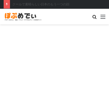
仮面ライダーセイバー コロナ禍だからこそ生まれた傑作
Searc
M
for