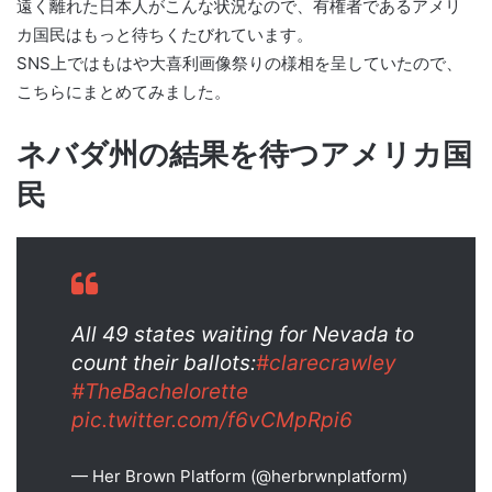
遠く離れた日本人がこんな状況なので、有権者であるアメリ
カ国民はもっと待ちくたびれています。
SNS上ではもはや大喜利画像祭りの様相を呈していたので、
こちらにまとめてみました。
ネバダ州の結果を待つアメリカ国
民
All 49 states waiting for Nevada to
count their ballots:
#clarecrawley
#TheBachelorette
pic.twitter.com/f6vCMpRpi6
— Her Brown Platform (@herbrwnplatform)