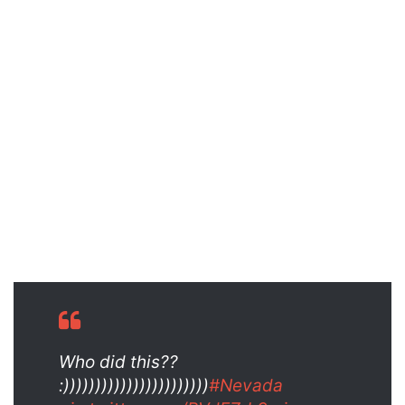
Who did this??
:)))))))))))))))))))))))
#Nevada