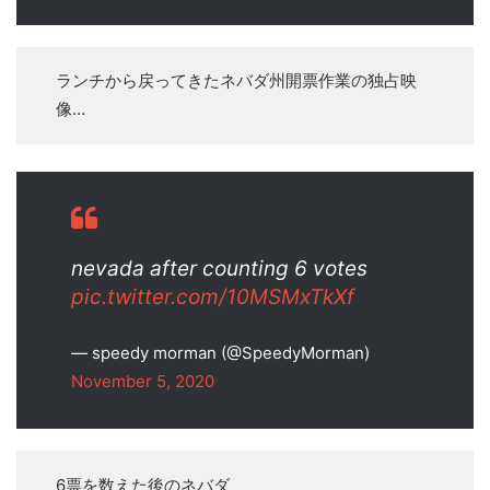
ランチから戻ってきたネバダ州開票作業の独占映
像…
nevada after counting 6 votes
pic.twitter.com/10MSMxTkXf
— speedy morman (@SpeedyMorman)
November 5, 2020
6票を数えた後のネバダ