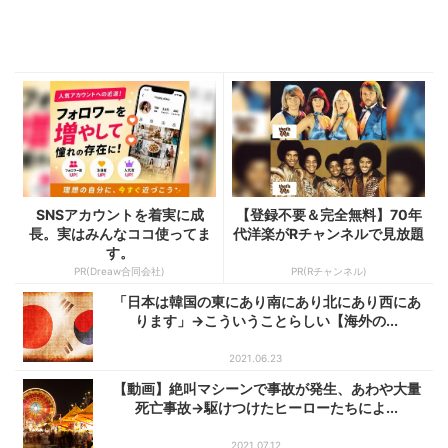
SNSアカウントを着実に成
【登録不要＆完全無料】70年
長。実はみんなココ使ってま
代洋楽がRチャンネルで見放題
す。
PR(Dreaw合同会社)
PR(Rチャンネル)
「日本は韓国の東にあり南にあり北にあり西にあ
ります」→こういうことらしい【海外の...
2021.06.23
【動画】絶叫マシーンで事故が発生、あわや大量
死亡事故→駆けつけたヒーローたちによ...
2021.07.12