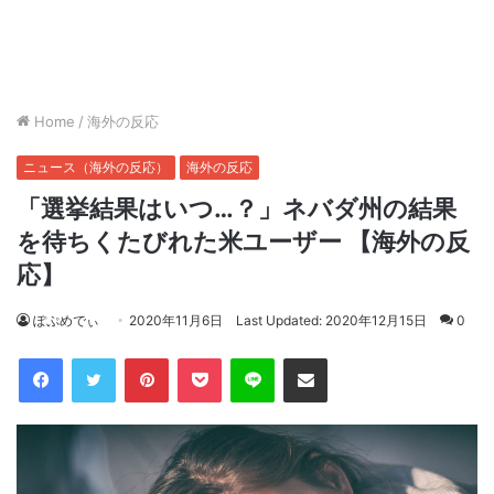
Home
/
海外の反応
ニュース（海外の反応）
海外の反応
「選挙結果はいつ…？」ネバダ州の結果
を待ちくたびれた米ユーザー 【海外の反
応】
ぽぷめでぃ
2020年11月6日
Last Updated: 2020年12月15日
0
Facebook
Twitter
Pinterest
Pocket
Line
Share via Email