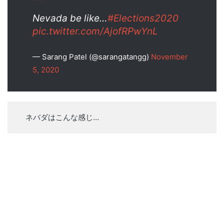
Nevada be like…
#Elections2020
pic.twitter.com/AjofRPwYnL
— Sarang Patel (@sarangatangg)
November
5, 2020
ネバダはこんな感じ…