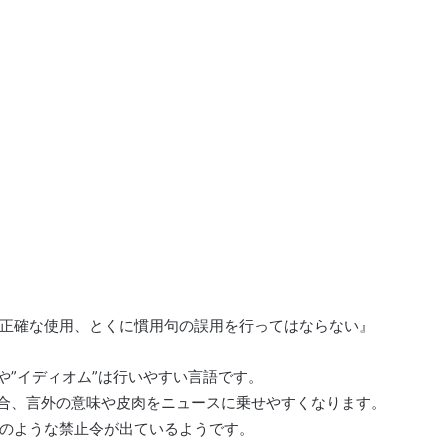
正確な使用、とくに慣用句の誤用を行ってはならない』
や”イディオム”は行いやすい言語です。
場合、言外の意味や皮肉をニュースに乗せやすくなります。
のような禁止令が出ているようです。