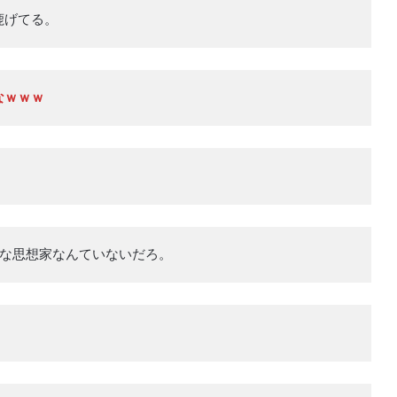
鹿げてる。
なｗｗｗ
由な思想家なんていないだろ。