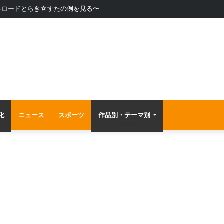
るロードとらき☆すたの例を見る〜
化
ニュース
スポーツ
作品別・テーマ別