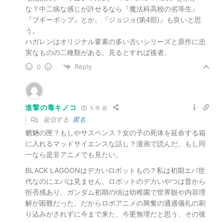
な？中二病な感じが許せるなら『魔法科高校の劣等生』
『ブギーポップ』とか。『ジョジョ(第4部)』も良いと思
う。
ハガレンはオリジナル要素の多い古いシリーズと原作に忠
実なものの二種類がある。見るとすれば後者。
Reply
0
進撃の毒キノコ
5 年 前
返信する
匿名
魍魎の匣？もしやサスペンス？女の子の死体を延命する箱
に入れるマッドサイエンスな話し？漫画で読んだ、もし同
一なら是非アニメでも見たい。
BLACK LAGOONはデカいロボットもの？私は初期エバ世
代なのにエバは見ません、ロボットのデカいやつは昔から
拒否感あり、ガンダム初期の頃は幼稚園で世界観や内容理
解が困難だった、だからロボアニメの興奮の通過儀礼の刷
り込みがされずに今まで来た、今更無理だと思う、その後