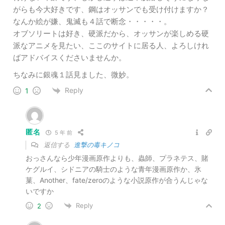
がらも今大好きです、鋼はオッサンでも受け付けますか？
なんか絵が嫌、鬼滅も４話で断念・・・・・。
オブソリートは好き、硬派だから、オッサンが楽しめる硬
派なアニメを見たい、ここのサイトに居る人、よろしけれ
ばアドバイスくださいませんか。
ちなみに銀魂１話見ました、微妙。
Reply
1
匿名
5 年 前
返信する
進撃の毒キノコ
おっさんなら少年漫画原作よりも、蟲師、プラネテス、賭
ケグルイ、シドニアの騎士のような青年漫画原作か、氷
菓、Another、fate/zeroのような小説原作が合うんじゃな
いですか
Reply
2