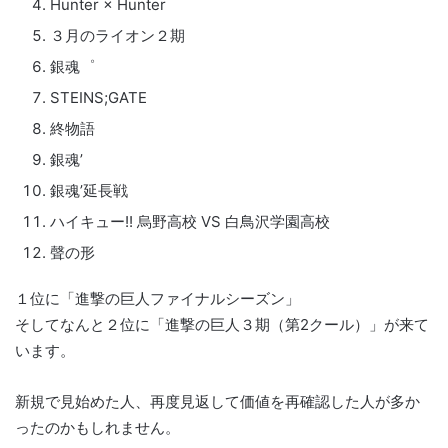
Hunter × Hunter
３月のライオン２期
銀魂゜
STEINS;GATE
終物語
銀魂’
銀魂’延長戦
ハイキュー!! 烏野高校 VS 白鳥沢学園高校
聲の形
１位に「進撃の巨人ファイナルシーズン」
そしてなんと２位に「進撃の巨人３期（第2クール）」が来て
います。
新規で見始めた人、再度見返して価値を再確認した人が多か
ったのかもしれません。