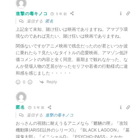
進撃の毒キノコ
5 年 前
返信する
匿名
上記全て未知、賭け狂いは映画でありますね。アマプラ環
境なのであれば見たい、賭け狂いは映画でありますね。
関係ないですがアニメ映画で残念だったのが君といつか波
に乗れたら？見たいなタイトルの恋愛映画、アマゾン低評
価コメントの内容と全く同意、最期まで観れなかった、な
んか登場人物の芝居がかったセリフや若者の行動様式に違
和感を感じました・・・・・
Reply
0
匿名
5 年 前
返信する
進撃の毒キノコ
おっさんの視聴に耐えうるアニメなら『魍魎の匣』『攻殻
機動隊(ARISE以外のシリーズ)』『BLACK LAGOON』『墓
場鬼太郎』『イニシャルD』『PSYCHO-PASS』とかか