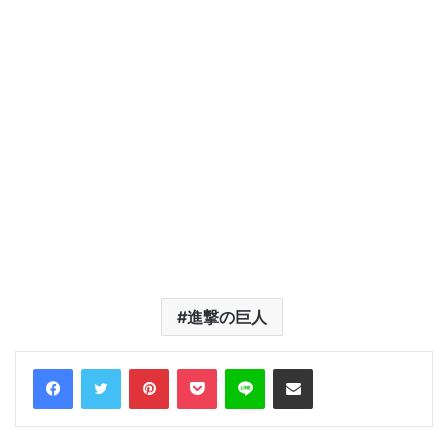
進撃の巨人
Facebook
Twitter
Pinterest
Pocket
Line
Share via Email