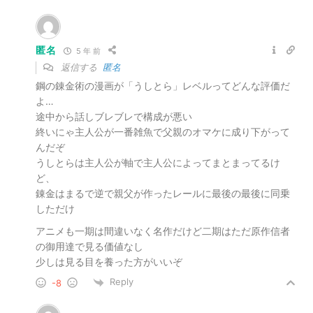
匿名
5 年 前
返信する
匿名
鋼の錬金術の漫画が「うしとら」レベルってどんな評価だ
よ…
途中から話しブレブレで構成が悪い
終いにゃ主人公が一番雑魚で父親のオマケに成り下がって
んだぞ
うしとらは主人公が軸で主人公によってまとまってるけ
ど、
錬金はまるで逆で親父が作ったレールに最後の最後に同乗
しただけ
アニメも一期は間違いなく名作だけど二期はただ原作信者
の御用達で見る価値なし
少しは見る目を養った方がいいぞ
Reply
-8