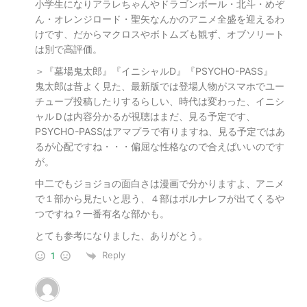
小学生になりアラレちゃんやドラゴンボール・北斗・めぞ
ん・オレンジロード・聖矢なんかのアニメ全盛を迎えるわ
けです、だからマクロスやボトムズも観ず、オブソリート
は別で高評価。
＞『墓場鬼太郎』『イニシャルD』『PSYCHO-PASS』
鬼太郎は昔よく見た、最新版では登場人物がスマホでユー
チューブ投稿したりするらしい、時代は変わった、イニシ
ャルＤは内容分かるが視聴はまだ、見る予定です、
PSYCHO-PASSはアマプラで有りますね、見る予定ではあ
るが心配ですね・・・偏屈な性格なので合えばいいのです
が。
中二でもジョジョの面白さは漫画で分かりますよ、アニメ
で１部から見たいと思う、４部はポルナレフが出てくるや
つですね？一番有名な部かも。
とても参考になりました、ありがとう。
Reply
1