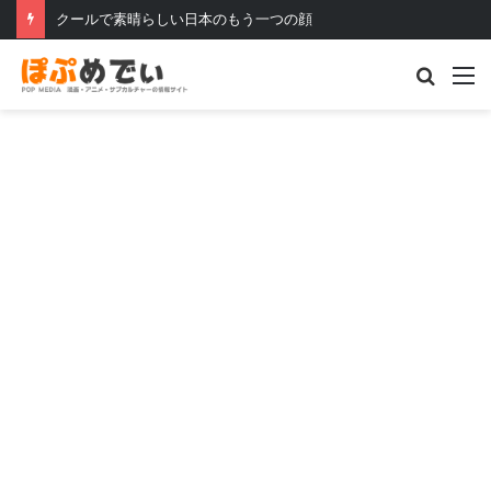
クールで素晴らしい日本のもう一つの顔
Searc
M
for