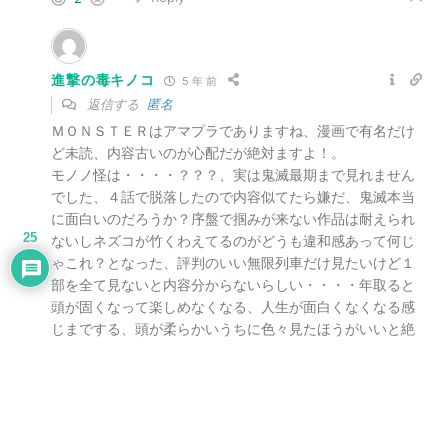
進撃の毒キノコ
5 年 前
返信する
匿名
ＭＯＮＳＴＥＲはアマプラでありますね、漫画で有名だけ
ど未読、内容古いのが心配だが絶対ますよ！。
モノノ怪は・・・・？？？、実は鬼滅最期まで見れません
でした、４話で脱落したので内容似てたら嫌だ、鬼滅本当
に面白いのだろうか？序盤で掴みが来ない作品は耐えられ
25
ないしネズコが竹くわえてるのがどうも違和感あって何じ
ゃこれ？となった、評判のいい無限列車だけ見たいけど１
部を全て見ないと内容分からないらしい・・・・年取ると
頭が固くなって楽しめなくなる、人生が面白くなくなる感
じまでする、頭が柔らかいうちに色々見たほうがいいと絶
対思った。
Reply
1