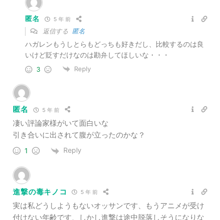
匿名
5 年 前
返信する
匿名
ハガレンもうしとらもどっちも好きだし、比較するのは良
いけど貶すだけなのは勘弁してほしいな・・・
Reply
3
匿名
5 年 前
凄い評論家様がいて面白いな
引き合いに出されて腹が立ったのかな？
Reply
1
進撃の毒キノコ
5 年 前
実は私どうしようもないオッサンです、もうアニメが受け
付けない年齢です、しかし進撃は途中脱落しそうになりな