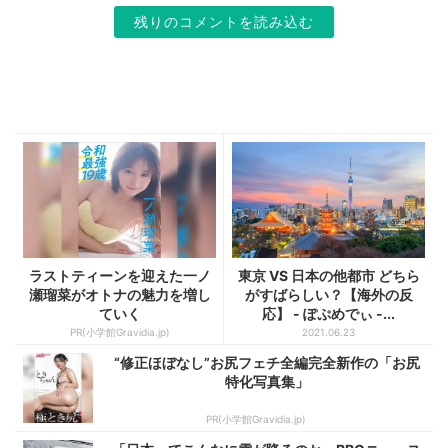
残りのコメントを読み込む
ラストティーンを迎えた一ノ
東京 VS 日本の他都市 どちら
瀬瑠菜がオトナの魅力を増し
がすばらしい？【海外の反
ていく
応】 - ぽぷめでぃ -...
PR(小学館Gravidia.jp)
2021.06.23
“修正ほぼなし”お尻フェチ全編完全新作の「お尻
特化写真集」
PR(小学館Gravidia.jp)