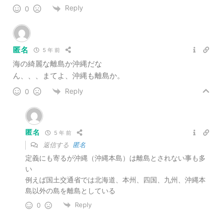
Reply
0
匿名
5 年 前
海の綺麗な離島か沖縄だな
ん、、、まてよ、沖縄も離島か。
Reply
0
匿名
5 年 前
返信する
匿名
定義にも寄るが沖縄（沖縄本島）は離島とされない事も多
い
例えば国土交通省では北海道、本州、四国、九州、沖縄本
島以外の島を離島としている
Reply
0