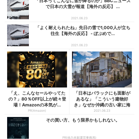
「日本ってこんなに雪が降るのか」BBCニュース
で日本の大雪が報道【海外の反応】 ...
2021.06.23
「よく耐えられたね」先日の雪で1,000人が立ち
往生【海外の反応】 - ぽぷめで...
2021.06.23
「え、こんなセールやってた
「日本はバラックにも面影が
の？」80％OFF以上が続々登
あるな」「こういう建物好
場！Amazonの本気が...
き」なぜか沖縄の古い家に海
外が...
PR(Amazon)
2021.06.23
その買い方、もう限界かもしれない。
PR(他力本願運営事務局)