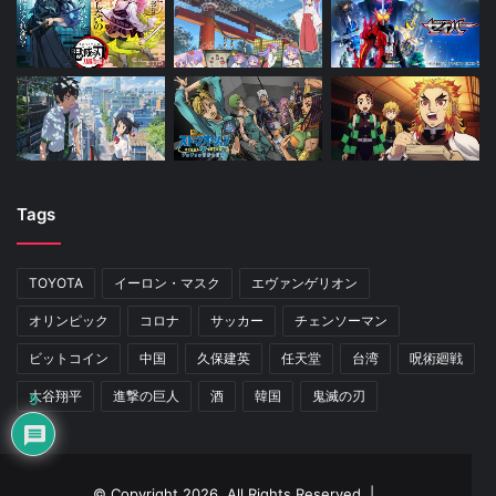
Tags
TOYOTA
イーロン・マスク
エヴァンゲリオン
オリンピック
コロナ
サッカー
チェンソーマン
ビットコイン
中国
久保建英
任天堂
台湾
呪術廻戦
大谷翔平
進撃の巨人
酒
韓国
鬼滅の刃
9
© Copyright 2026, All Rights Reserved |