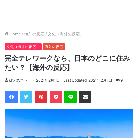
Home
/
海外の反応
/
文化（海外の反応）
文化（海外の反応）
海外の反応
完全テレワークなら、日本のどこに住み
たい？【海外の反応】
ぽぷめでぃ
2021年2月1日
Last Updated: 2021年2月1日
9
Facebook
Twitter
Pinterest
Pocket
Line
Share via Email