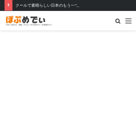
クールで素晴らしい日本のもう一つの顔
Searc
M
for