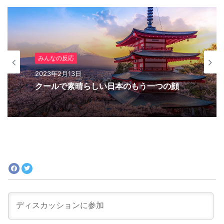
みんなの反応
2023年2月10日
みんなの反応
日本の軍艦島
2023年2月13日
クールで素晴らしい日本のもう一つの顔