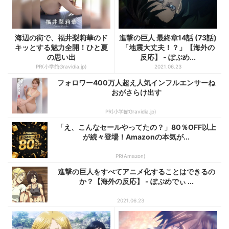
海辺の街で、福井梨莉華のド
進撃の巨人 最終章14話 (73話)
キッとする魅力全開！ひと夏
「地震大丈夫！？」【海外の
の思い出
反応】 - ぽぷめ...
PR(小学館Gravidia.jp)
2021.06.23
フォロワー400万人超え人気インフルエンサーね
おがさらけ出す
PR(小学館Gravidia.jp)
「え、こんなセールやってたの？」80％OFF以上
が続々登場！Amazonの本気が...
PR(Amazon)
進撃の巨人をすべてアニメ化することはできるの
か？【海外の反応】 - ぽぷめでぃ ...
2021.06.23