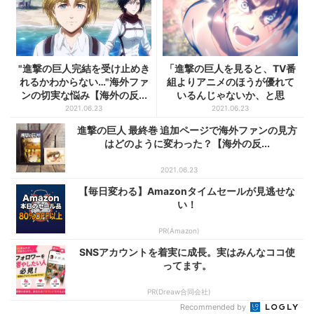
"進撃の巨人完結を受け止めき
「進撃の巨人を見ると、TV番
れるかわからない…"海外ファ
組よりアニメのほうが優れて
ンの切実な悩み【海外の反...
いるんじゃないか、と思
う」...
2021.06.23
2021.06.23
進撃の巨人 最終巻 追加ページで海外ファンの見方
はどのように変わった？【海外の反...
2021.06.23
【毎日変わる】Amazonタイムセールが見逃せな
い！
PR(Amazon)
SNSアカウントを着実に成長。実はみんなココ使
ってます。
PR(Dreaw合同会社)
Recommended by