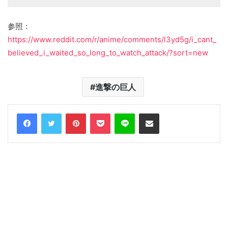
参照：
https://www.reddit.com/r/anime/comments/l3yd5g/i_cant_
believed_i_waited_so_long_to_watch_attack/?sort=new
進撃の巨人
Facebook
Twitter
Pinterest
Pocket
Line
Share via Email