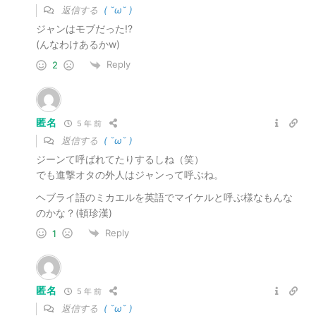
返信する
( ˘ω˘ )
ジャンはモブだった!?
(んなわけあるかw)
Reply
2
匿名
5 年 前
返信する
( ˘ω˘ )
ジーンて呼ばれてたりするしね（笑）
でも進撃オタの外人はジャンって呼ぶね。
ヘブライ語のミカエルを英語でマイケルと呼ぶ様なもんな
のかな？(頓珍漢)
Reply
1
匿名
5 年 前
返信する
( ˘ω˘ )