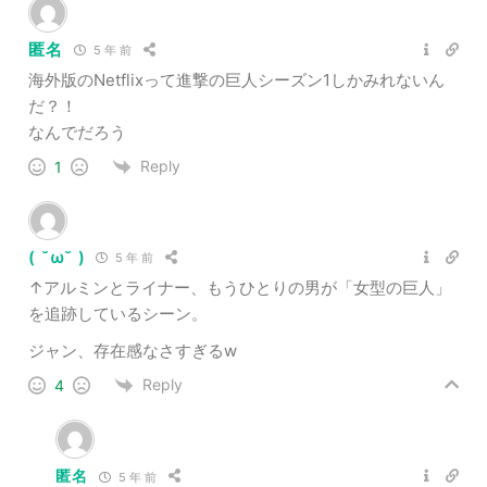
匿名
5 年 前
海外版のNetflixって進撃の巨人シーズン1しかみれないん
だ？！
なんでだろう
Reply
1
( ˘ω˘ )
5 年 前
↑アルミンとライナー、もうひとりの男が「女型の巨人」
を追跡しているシーン。
ジャン、存在感なさすぎるw
Reply
4
匿名
5 年 前