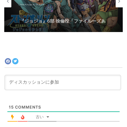
2023年2月9日
『ジョジョ』6部 徐倫役「ファイルーズあ
い」とは｜徐倫に憧れて声優になったエピ
ソードも
15
COMMENTS
古い