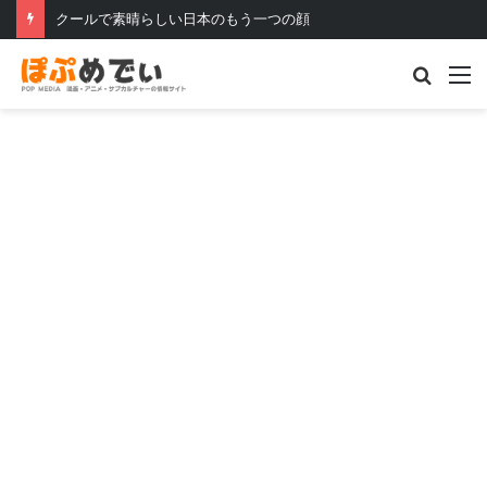
クールで素晴らしい日本のもう一つの顔
Searc
M
for