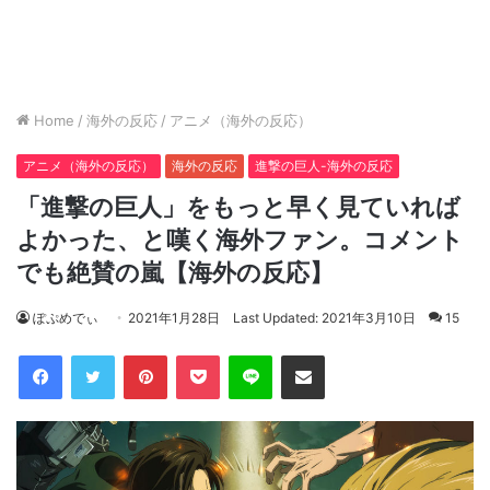
Home
/
海外の反応
/
アニメ（海外の反応）
アニメ（海外の反応）
海外の反応
進撃の巨人-海外の反応
「進撃の巨人」をもっと早く見ていれば
よかった、と嘆く海外ファン。コメント
でも絶賛の嵐【海外の反応】
ぽぷめでぃ
2021年1月28日
Last Updated: 2021年3月10日
15
Facebook
Twitter
Pinterest
Pocket
Line
Share via Email