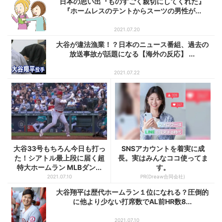
日本の思い出『ものすごく親切にしてくれた』
『ホームレスのテントからスーツの男性が...
2021.07.20
大谷が違法漁業！？日本のニュース番組、過去の
放送事故が話題になる【海外の反応】 ...
2021.07.22
大谷33号もちろん今日も打っ
SNSアカウントを着実に成
た！シアトル最上段に届く超
長。実はみんなココ使ってま
特大ホームラン MLBダン...
す。
2021.07.10
PR(Dreaw合同会社)
大谷翔平は歴代ホームラン１位になれる？圧倒的
に他より少ない打席数でAL前HR数8...
2021.07.10