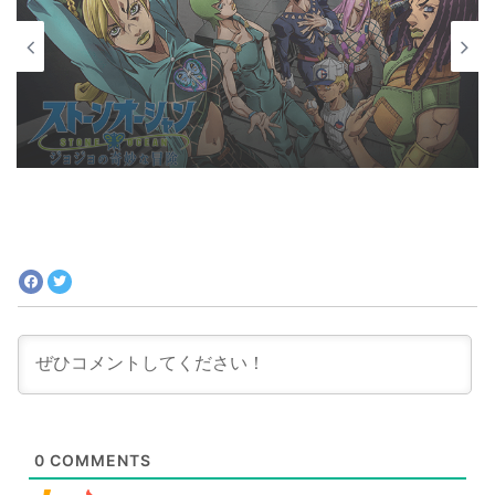
アニメ（海外の反応）
2023年2月9日
『ジョジョ』6部 徐倫役「ファイルーズあ
い」とは｜徐倫に憧れて声優になったエピ
ソードも
0
COMMENTS