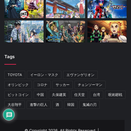
Tags
TOYOTA
イーロン・マスク
エヴァンゲリオン
オリンピック
コロナ
サッカー
チェンソーマン
ビットコイン
中国
久保建英
任天堂
台湾
呪術廻戦
大谷翔平
進撃の巨人
酒
韓国
鬼滅の刃
© Copyright 2026, All Rights Reserved |