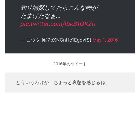
釣り場探してたらこんな物が
たまげたなぁ…
pic.twitter.com/ibkB1QKZrr
— コウタ (@7bXNGnHc1EgqvfS)
May 1, 2016
2016年のツイート
どういうわけか、ちょっと哀愁を感じるね。