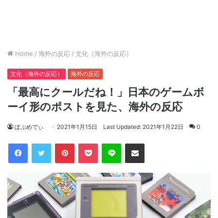
Home
/
海外の反応
/
文化（海外の反応）
文化（海外の反応）
海外の反応
「最高にクールだね！」日本のゲームボ
ーイ形のポストを見た、海外の反応
ぽぷめでぃ
2021年1月15日
Last Updated: 2021年1月22日
0
Facebook
Twitter
Pinterest
Pocket
Line
Share via Email