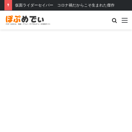
仮面ライダーセイバー コロナ禍だからこそ生まれた傑作
Searc
M
for