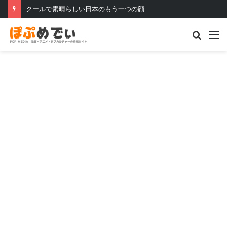
クールで素晴らしい日本のもう一つの顔
Searc
M
for