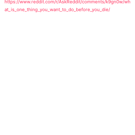
https://www.reddit.com/r/AskReddit/comments/k9gn0w/wh
at_is_one_thing_you_want_to_do_before_you_die/