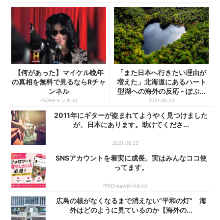
【何があった】マイケル晩年
「また日本へ行きたい理由が
の真相を無料で見るならRチャ
増えた」北海道にあるハート
ンネル
型湖への海外の反応 - ぽぷ...
PR(Rチャンネル)
2021.06.23
2011年にギターが盗まれてようやく見つけました
が、日本にあります。助けてくださ...
2021.06.23
SNSアカウントを着実に成長。実はみんなココ使
ってます。
PR(Dreaw合同会社)
広島の核がなくなるまで消えない”平和の灯” 海
外はどのように見ているのか【海外の...