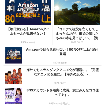
【毎日変わる】Amazonタイ
「コロナで祖父を亡くしてし
ムセールが見逃せない！
まったんだが、祖父の残した
もみの木を見てほしい」【海
外...
PR(Amazon)
2021.06.23
Amazon今日も見逃せない！80%OFF以上が続々
登場
PR(Amazon)
海外でもスラムダンクアニメ化が話題に。『完璧
なアニメ化を頼む』【海外の反応】 -...
2021.06.23
SNSアカウントを着実に成長。実はみんなココ使
ってます。
PR(Dreaw合同会社)