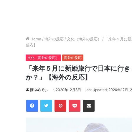
Home
/
海外の反応
/
文化（海外の反応）
/
「来年５月に新
反応】
文化（海外の反応）
海外の反応
「来年５月に新婚旅行で日本に行き
か？」【海外の反応】
ぽぷめでぃ
2020年12月8日
Last Updated: 2020年12月1
Facebook
Twitter
Pinterest
Pocket
Share via Email