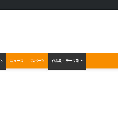
るロードとらき☆すたの例を見る〜
化
ニュース
スポーツ
作品別・テーマ別