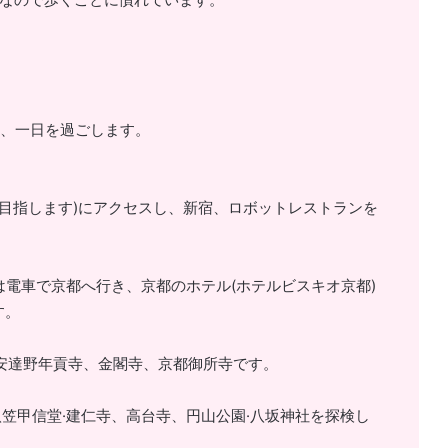
し、一日を過ごします。
間を目指します)にアクセスし、新宿、ロボットレストランを
後は電車で京都へ行き、京都のホテル(ホテルビスキオ京都)
す。
寺、安達野年貢寺、金閣寺、京都御所寺です。
社、八笠甲信堂·建仁寺、高台寺、円山公園·八坂神社を探検し