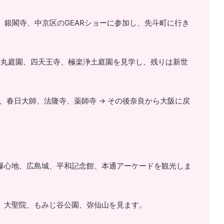
寺、銀閣寺、中京区のGEARショーに参加し、先斗町に行き
西の丸庭園、四天王寺、極楽浄土庭園を見学し、残りは新世
月堂、春日大師、法隆寺、薬師寺 -> その後奈良から大阪に戻
ム、爆心地、広島城、平和記念館、本通アーケードを観光しま
神社、大聖院、もみじ谷公園、弥仙山を見ます。