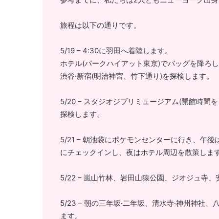
旅程は以下の通りです。
5/19 – 4:30に羽田へ着陸します。
ホテル(パークハイアット東京)でバッグを降ろ
渋谷·新宿(明治神宮、竹下通り)を探検します。
5/20 – スタジオジブリミュージアム(開館時
探検します。
5/21 – 朝池袋にポケモンセンターに行き、午
にチェックインし、夜はホテル周辺を散策しま
5/22 – 嵐山竹林、岩田山猿公園、ジオジュ
5/23 – 朝の三年坂·二年坂、清水寺·神州神
ます。