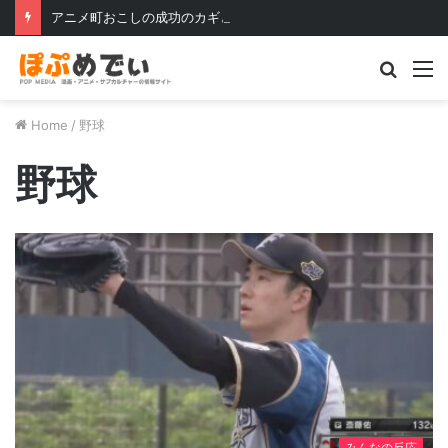
アニメ町おこしの成功のカギとは？〜水木しげるロードとらき☆すたの例を見る〜
Searc
M
for
Home
/
野球
野球
みんなの反応