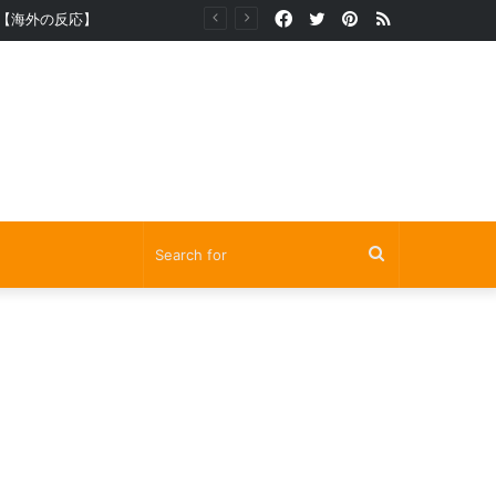
Facebook
Twitter
Pinterest
RSS
【海外の反応】
Search
for