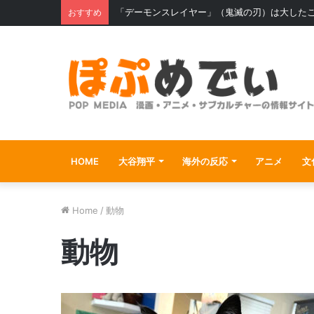
「デーモンスレイヤー」（鬼滅の刃）は大した
おすすめ
HOME
大谷翔平
海外の反応
アニメ
文
Home
/
動物
動物