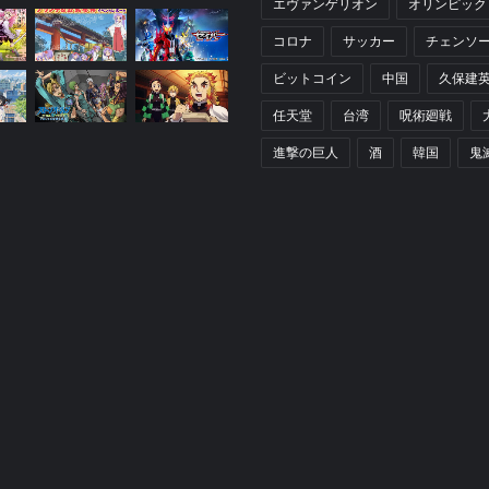
エヴァンゲリオン
オリンピック
コロナ
サッカー
チェンソ
ビットコイン
中国
久保建
任天堂
台湾
呪術廻戦
進撃の巨人
酒
韓国
鬼