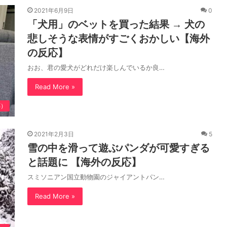
2021年6月9日
0
「犬用」のベットを買った結果 → 犬の
悲しそうな表情がすごくおかしい【海外
の反応】
おお、君の愛犬がどれだけ楽しんでいるか良…
Read More »
応）
2021年2月3日
5
雪の中を滑って遊ぶパンダが可愛すぎる
と話題に 【海外の反応】
スミソニアン国立動物園のジャイアントパン…
Read More »