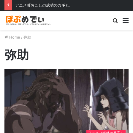
アニメ町おこしの成功のカギとは？〜水木しげるロードとらき☆すたの例を見る〜
Searc
M
for
Home
/
弥助
弥助
アニメ（海外の反応）